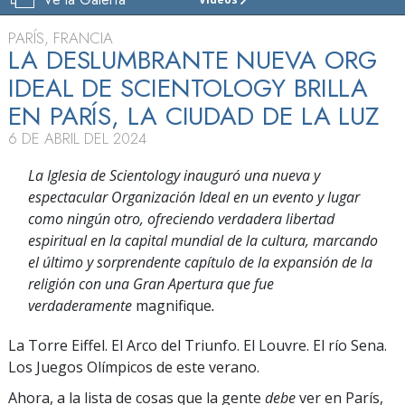
IGLESIA
DE
PARÍS, FRANCIA
SCIENTOLOGY
LA DESLUMBRANTE NUEVA ORG
Y
CENTRO
IDEAL DE SCIENTOLOGY BRILLA
DE
EN PARÍS, LA CIUDAD DE LA LUZ
CELEBRIDADES
DEL
6 DE ABRIL DEL 2024
GRAN
PARÍS
La Iglesia de Scientology inauguró una nueva y
espectacular Organización Ideal en un evento y lugar
VISITAR
como ningún otro, ofreciendo verdadera libertad
espiritual en la capital mundial de la cultura, marcando
el último y sorprendente capítulo de la expansión de la
religión con una Gran Apertura que fue
verdaderamente
magnifique
.
La Torre Eiffel. El Arco del Triunfo. El Louvre. El río Sena.
Los Juegos Olímpicos de este verano.
Ahora, a la lista de cosas que la gente
debe
ver en París,