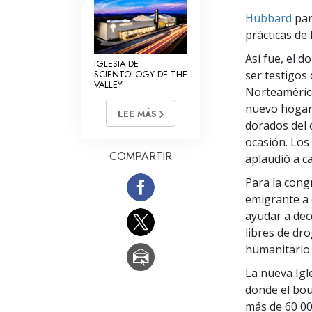
Hubbard
par
prácticas de l
Así fue, el d
IGLESIA DE
SCIENTOLOGY DE THE
ser testigos
VALLEY
Norteamérica
nuevo hogar 
LEE MÁS
dorados del 
ocasión. Los
COMPARTIR
aplaudió a c
Para la cong
emigrante a 
ayudar a dec
libres de dr
humanitario 
La nueva Igl
donde el bou
más de 60 00