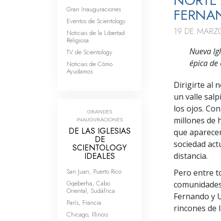
NORTE 
Gran Inauguraciones
FERNAN
Eventos de Scientology
19 DE MARZ
Noticias de la Libertad
Religiosa
Nueva Ig
TV de Scientology
épica de 
Noticias de Cómo
Ayudamos
Dirigirte al
un valle sal
los ojos. Co
GRANDES
millones de 
INAUGURACIONES
DE LAS IGLESIAS
que aparecen
DE
sociedad act
SCIENTOLOGY
IDEALES
distancia.
San Juan, Puerto Rico
Pero entre to
Gqeberha, Cabo
comunidades 
Oriental, Sudáfrica
Fernando y Un
París, Francia
rincones de 
Chicago, Illinois