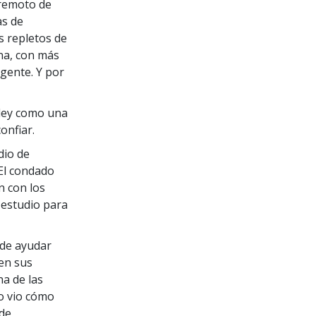
rremoto de
as de
s repletos de
ana, con más
 gente. Y por
lley como una
onfiar.
dio de
 El condado
n con los
 estudio para
 de ayudar
en sus
na de las
do vio cómo
de