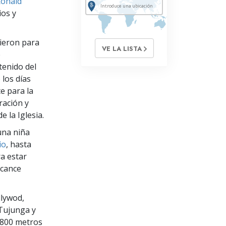
Ronald
ios y
nieron para
VE LA LISTA
e
tenido del
 los días
e para la
ración y
 la Iglesia.
una niña
io
, hasta
a estar
lcance
llywod,
Tujunga y
8 800 metros