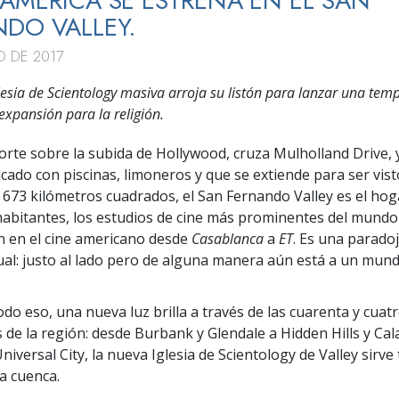
AMÉRICA SE ESTRENA EN EL SAN
DO VALLEY.
O DE 2017
lesia de Scientology masiva arroja su listón para lanzar una te
expansión para la religión.
 norte sobre la subida de Hollywood, cruza Mulholland Drive,
picado con piscinas, limoneros y que se extiende para ser vis
n 673 kilómetros cuadrados, el San Fernando Valley es el hog
habitantes, los estudios de cine más prominentes del mundo
 en el cine americano desde
Casablanca
a
ET
. Es una paradoj
ual: justo al lado pero de alguna manera aún está a un mun
do eso, una nueva luz brilla a través de las cuarenta y cuat
de la región: desde Burbank y Glendale a Hidden Hills y Ca
iversal City, la nueva Iglesia de Scientology de Valley sirve
la cuenca.