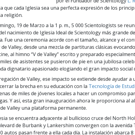
por el Fundador de Scientology
L. 
a que cada Iglesia sea una perfecta expresión de los princip
a religión.
omingo, 19 de Marzo a la 1 p. m., 5 000 Scientologists se reu
 del nacimiento de Iglesia Ideal de Scientology más grande d
. Fue una ceremonia acorde con el tamaño, alcance y el con
de Valley, desde una mezcla de partituras clásicas evocando
cine, al himno “V de Valley” escrito y preparado especialment
 miles de asistentes se pusieron de pie en una jubilosa celeb
ada dignatario apasionado elogiando el gran impacto social de
regación de Valley, ese impacto se extiende desde ayudar a 
cerrar la brecha en su educación con la
Tecnología de Estud
enas de miles de jóvenes locales a hacer un compromiso par
ogas. Y así, esta gran inauguración ahora le proporciona al a
de Valley una plataforma permanente.
esia se encuentra adyacente al bullicioso cruce del North Ho
levard de Burbank y Lankershim convergen con la avenida 
0 autos pasan frente a ella cada día. La instalación abarca 