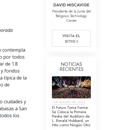
La Comunicación
DAVID MISCAVIGE
Presidente de la Junta del
Religious Technology
Center
mporada
VISITA EL
SITIO
 y contempla
to por todos
ar de 1.8
NOTICIAS
RECIENTES
 y fondos
a típica de la
do de
ro ciudades y
1 DE AGOSTO DEL 2026
El Futuro Toma Forma:
labasas a San
Se Coloca la Primera
 todos los
Piedra del Auditorio de
L. Ronald Hubbard, un
Hito como Ningún Otro