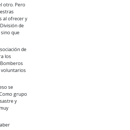
l otro. Pero
uestras
s al ofrecer y
División de
, sino que
sociación de
a los
de Bomberos
 voluntarios
 eso se
. “Como grupo
sastre y
 muy
haber