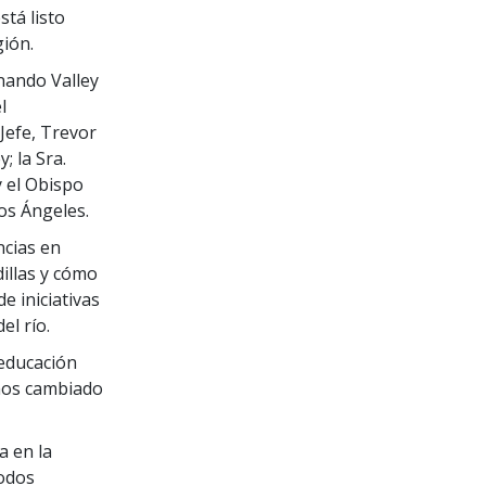
stá listo
gión.
nando Valley
l
Jefe, Trevor
 la Sra.
y el Obispo
os Ángeles.
ncias en
dillas y cómo
de iniciativas
el río.
 educación
emos cambiado
a en la
todos