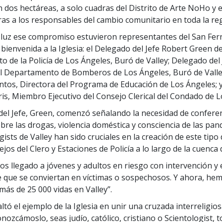
 dos hectáreas, a solo cuadras del Distrito de Arte NoHo y e
ras a los responsables del cambio comunitario en toda la re
 luz ese compromiso estuvieron representantes del San Fer
 bienvenida a la Iglesia: el Delegado del Jefe Robert Green de
 de la Policía de Los Ángeles, Buró de Valley; Delegado del 
 Departamento de Bomberos de Los Ángeles, Buró de Valley;
entos, Directora del Programa de Educación de Los Ángeles; 
ris, Miembro Ejecutivo del Consejo Clerical del Condado de L
del Jefe, Green, comenzó señalando la necesidad de confere
bre las drogas, violencia doméstica y consciencia de las pan
gists de Valley han sido cruciales en la creación de este tipo 
jos del Clero y Estaciones de Policía a lo largo de la cuenca d
os llegado a jóvenes y adultos en riesgo con intervención y
de que se conviertan en víctimas o sospechosos. Y ahora, h
más de 25 000 vidas en Valley”.
tó el ejemplo de la Iglesia en unir una cruzada interreligios
nozcámoslo, seas judío, católico, cristiano o Scientologist, 