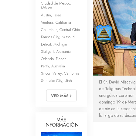
Ciudad de México,
México
Austin, Texas
Ventura, California
Columbus, Central Ohio
Kansas City, Missouri
Detroit, Michigan
Stuttgart, Alemania
Orlando, Florida
Perth, Australia
Silicon Valley, California
Salt Lake City, Utah
El Sr. David Miscavig
de Religious Technol
energética ceremonia
VER MÁS
domingo 19 de Marzo
de pie en la resonan
lo largo de su discu
MÁS
INFORMACIÓN