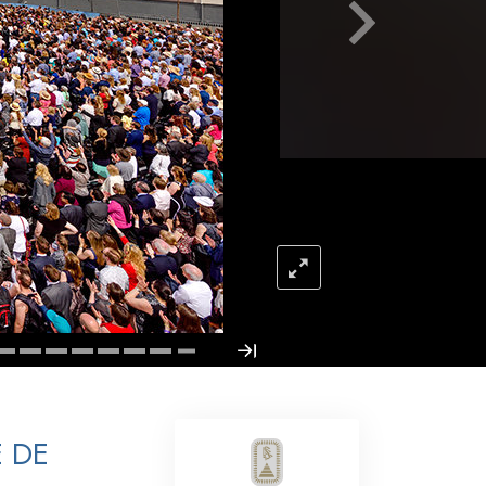
Respuestas a las Drogas
Los Niños
Herramientas para el Entorno Laboral
La Ética y las
Condiciones
La Causa de la Supresión
Investigaciones
Los Fundamentos de la Organización
Los Fundamentos de las Relaciones
Públicas
Objetivos y Metas
 DE
La Tecnología de Estudio