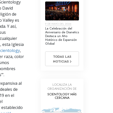
Scientology
jo David
eligión de
 Valley es
9 DE MAYO DEL 2026
da. Y así,
La Celebración del
sus
Aniversario de Dianetics
Destaca un Año
 cualquier
Histórico de Expansión
Global
 esta Iglesia
cientology
,
r raza, color
TODAS LAS
NOTICIAS
ismos
s hombres
’”.
expansiva al
LOCALIZA LA
ORGANIZACIÓN DE
Ideales de
SCIENTOLOGY MÁS
19 en el
CERCANA
el
r establecido