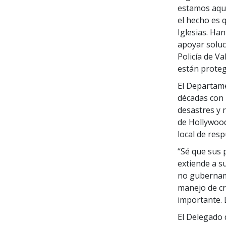
estamos aquí
el hecho es 
Iglesias. Han
apoyar soluc
Policía de Va
están protegi
El Departame
décadas con
desastres y 
de Hollywood
local de res
“Sé que sus 
extiende a s
no gubername
manejo de cr
importante. 
El Delegado 