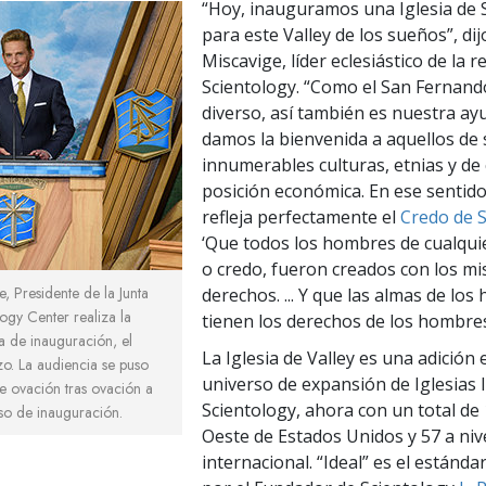
“Hoy, inauguramos una Iglesia de 
para este Valley de los sueños”, di
Miscavige, líder eclesiástico de la r
Scientology. “Como el San Fernando
diverso, así también es nuestra ayu
damos la bienvenida a aquellos de 
innumerables culturas, etnias y de
posición económica. En ese sentido,
refleja perfectamente el
Credo de S
‘Que todos los hombres de cualquie
o credo, fueron creados con los m
e, Presidente de la Junta
derechos. ... Y que las almas de lo
ogy Center realiza la
tienen los derechos de los hombres
 de inauguración, el
La Iglesia de Valley es una adición 
. La audiencia se puso
universo de expansión de Iglesias 
te ovación tras ovación a
Scientology, ahora con un total de 
rso de inauguración.
Oeste de Estados Unidos y 57 a niv
internacional. “Ideal” es el estánda