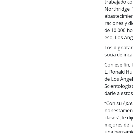
trabajado co
Northridge. 
abastecimien
raciones y d
de 10 000 ho
eso, Los Áng
Los dignatar
socia de inc
Con ese fin, 
L. Ronald Hu
de Los Ángel
Scientologis
darle a esto
“Con su
Apre
honestamente
clases”, le d
mejores de l
una herramie