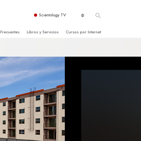
Scientology TV
 Frecuentes
Libros y Servicios
Cursos por Internet
es y principios básicos
niciales
Cómo Resolver los Conflictos
una Iglesia
bros
Las Dinámicas de la Existencia
zación de Scientology
ncias Introductorias
Los Componentes de la Comprensión
s Introductorias
Soluciones para un Entorno Peligroso
s Iniciales
Ayudas para Enfermedades y Lesiones
anos
La Integridad y la Honestidad
os
El Matrimonio
La Escala Tonal Emocional
tology