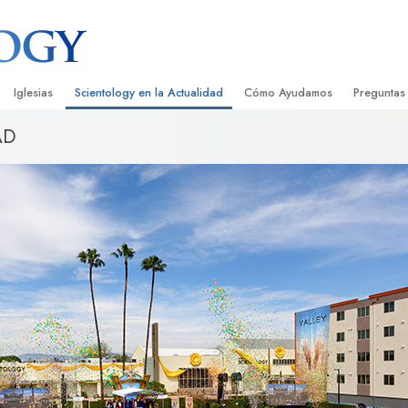
Iglesias
Scientology en la Actualidad
Cómo Ayudamos
Preguntas
AD
Encontrar una Iglesia
Gran Inauguraciones
El Camino a la Felicidad
Antecedent
Libros I
cientology
Iglesias Ideales de Scientology
Eventos de Scientology
Applied Scholastics
Dentro de 
Audioli
gists acerca de
Organizaciones Avanzadas
David Miscavige: Líder Eclesiástico de
Criminon
La Organi
Confere
Scientology
Base en Tierra de Flag
Narconon
Película
ist
Freewinds
La Verdad Sobre las Drogas
Servicio
Llevando Scientology al Mundo
Unidos por los Derechos Hum
de Scientology
Comisión de Ciudadanos por l
ética
Derechos Humanos
Ministros Voluntarios de Scien