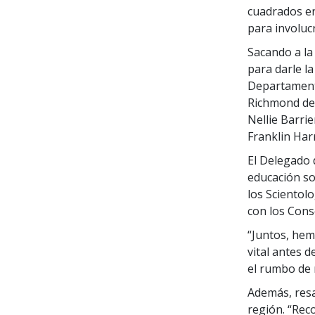
cuadrados en
para involuc
Sacando a la
para darle la
Departamento
Richmond del
Nellie Barri
Franklin Har
El Delegado 
educación so
los Scientolo
con los Conse
“Juntos, hem
vital antes 
el rumbo de 
Además, resal
región. “Reco