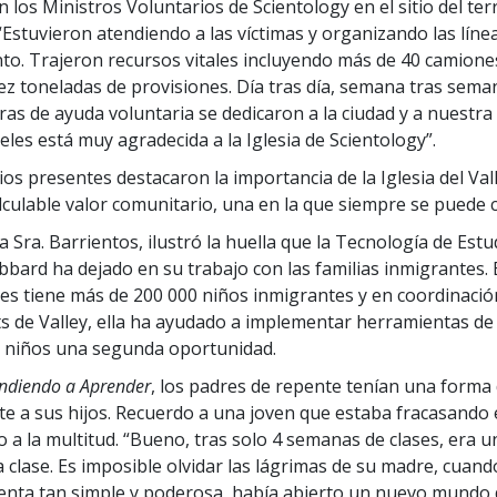
n los Ministros Voluntarios de Scientology en el sitio del te
“Estuvieron atendiendo a las víctimas y organizando las líne
to. Trajeron recursos vitales incluyendo más de 40 camione
iez toneladas de provisiones. Día tras día, semana tras sem
ras de ayuda voluntaria se dedicaron a la ciudad y a nuestra
eles está muy agradecida a la Iglesia de Scientology”.
ios presentes destacaron la importancia de la Iglesia del Va
alculable valor comunitario, una en la que siempre se puede c
la Sra. Barrientos, ilustró la huella que la Tecnología de Estu
bbard ha dejado en su trabajo con las familias inmigrantes.
es tiene más de 200 000 niños inmigrantes y en coordinació
ts de Valley, ella ha ayudado a implementar herramientas de
s niños una segunda oportunidad.
ndiendo a Aprender
, los padres de repente tenían una forma
 a sus hijos. Recuerdo a una joven que estaba fracasando 
ijo a la multitud. “Bueno, tras solo 4 semanas de clases, era u
a clase. Es imposible olvidar las lágrimas de su madre, cuan
nta tan simple y poderosa, había abierto un nuevo mundo 