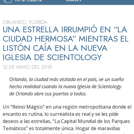
IGLESIA
DE
SCIENTOLOGY
DE
ORLANDO, FLORIDA
ORLANDO
UNA ESTRELLA IRRUMPIÓ EN “LA
CIUDAD HERMOSA” MIENTRAS EL
VISITAR
LISTÓN CAÍA EN LA NUEVA
GRAN
INAUGURACIÓN
IGLESIA DE SCIENTOLOGY
12 DE MAYO DEL 2018
Orlando, la ciudad más visitada en el país, ve un sueño
hecho realidad cuando la nueva Iglesia de Scientology
de Orlando abre sus puertas a todos.
Un “Reino Mágico” en una región metropolitana donde el
encanto es rutina, lo surrealista es real y se les pide
deseos a las estrellas, “La Capital Mundial de los Parques
Temáticos” es totalmente única. Hogar de maravillas