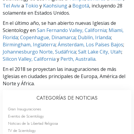
Tel Aviv
a
Tokio
y
Kaohsiung
a
Bogotá
, incluyendo 28
solamente en Estados Unidos.
En el último año, se han abierto nuevas Iglesias de
Scientology en
San Fernando Valley, California
;
Miami,
Florida
;
Copenhague, Dinamarca
;
Dublín, Irlanda
;
Birmingham, Inglaterra
;
Ámsterdam, Los Países Bajos
;
Johannesburgo Norte, Sudáfrica
;
Salt Lake City, Utah
;
Silicon Valley, California
y
Perth, Australia
.
En el 2018 se proyectan las inauguraciones de más
Iglesias en ciudades principales de Europa, América del
Norte y África.
CATEGORÍAS DE NOTICIAS
Gran Inauguraciones
Eventos de Scientology
Noticias de la Libertad Religiosa
TV de Scientology