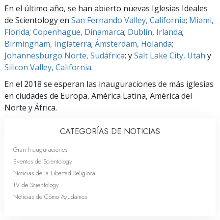
En el último año, se han abierto nuevas Iglesias Ideales
de Scientology en
San Fernando Valley, California
;
Miami,
Florida
;
Copenhague, Dinamarca
;
Dublín, Irlanda
;
Birmingham, Inglaterra
;
Ámsterdam, Holanda
;
Johannesburgo Norte, Sudáfrica
; y
Salt Lake City, Utah
y
Silicon Valley, California
.
En el 2018 se esperan las inauguraciones de más iglesias
en ciudades de Europa, América Latina, América del
Norte y África.
CATEGORÍAS DE NOTICIAS
Gran Inauguraciones
Eventos de Scientology
Noticias de la Libertad Religiosa
TV de Scientology
Noticias de Cómo Ayudamos