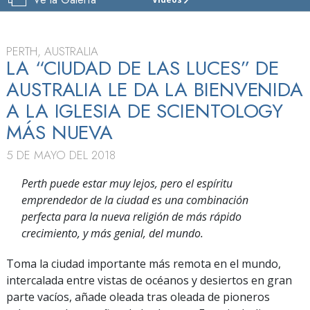
IGLESIA
DE
SCIENTOLOGY
DE
PERTH, AUSTRALIA
PERTH
LA “CIUDAD DE LAS LUCES” DE
AUSTRALIA LE DA LA BIENVENIDA
VISITAR
A LA IGLESIA DE SCIENTOLOGY
MÁS NUEVA
5 DE MAYO DEL 2018
Perth puede estar muy lejos, pero el espíritu
emprendedor de la ciudad es una combinación
perfecta para la nueva religión de más rápido
crecimiento, y más genial, del mundo.
Toma la ciudad importante más remota en el mundo,
intercalada entre vistas de océanos y desiertos en gran
parte vacíos, añade oleada tras oleada de pioneros