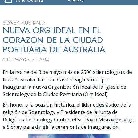
IGLESIA
DE
SCIENTOLOGY
DE
SÍDNEY, AUSTRALIA
SÍDNEY
NUEVA ORG IDEAL EN EL
CORAZÓN DE LA CIUDAD
VISITAR
PORTUARIA DE AUSTRALIA
GRAN
INAUGURACIÓN
3 DE MAYO DE 2014
En la noche del 3 de mayo más de 2500 scientologists de
toda Australia llenaron Castlereagh Street para
inaugurar la nueva Organización Ideal de la Iglesia de
Scientology de la Ciudad Portuaria (Org Ideal).
En honor a la ocasión histórica, el líder eclesiástico de la
religión de Scientology y Presidente de la Junta de
Religious Technology Center, el Sr. David Miscavige, viajó
a Sídney para dirigir la ceremonia de inauguración.