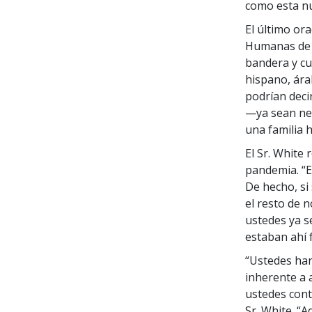
como esta nu
El último or
Humanas de l
bandera y cu
hispano, árab
podrían deci
—ya sean neg
una familia 
El Sr. White
pandemia. “E
De hecho, si
el resto de 
ustedes ya s
estaban ahí f
“Ustedes han
inherente a 
ustedes cont
Sr. White. “