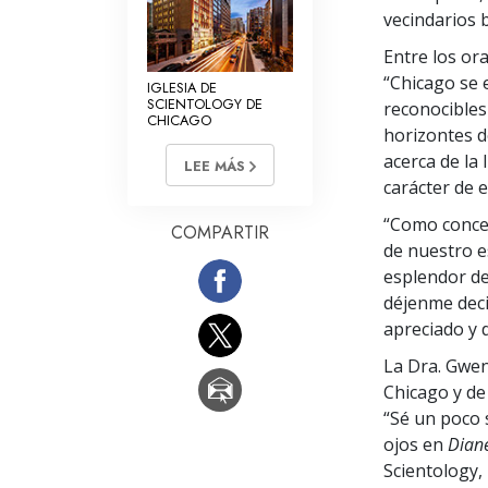
vecindarios 
Entre los ora
“Chicago se 
IGLESIA DE
SCIENTOLOGY DE
reconocibles 
CHICAGO
horizontes d
acerca de la
LEE MÁS
carácter de e
“Como concej
COMPARTIR
de nuestro e
esplendor de
déjenme deci
apreciado y d
La Dra. Gwen
Chicago y de 
“Sé un poco 
ojos en
Diane
Scientology,