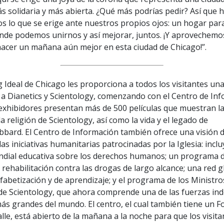
s solidaria y más abierta. ¿Qué más podrías pedir? Así que h
 lo que se erige ante nuestros propios ojos: un hogar par
nde podemos unirnos y así mejorar, juntos. ¡Y aprovechemo
hacer un mañana aún mejor en esta ciudad de Chicago!”.
 Ideal de Chicago les proporciona a todos los visitantes un
 a Dianetics y Scientology, comenzando con el Centro de In
 exhibidores presentan más de 500 películas que muestran la
la religión de Scientology, así como la vida y el legado de
bbard. El Centro de Información también ofrece una visión d
as iniciativas humanitarias patrocinadas por la Iglesia: inc
undial educativa sobre los derechos humanos; un programa 
 rehabilitación contra las drogas de largo alcance; una red g
lfabetización y de aprendizaje; y el programa de los Ministro
de Scientology, que ahora comprende una de las fuerzas in
ás grandes del mundo. El centro, el cual también tiene un F
alle, está abierto de la mañana a la noche para que los visi