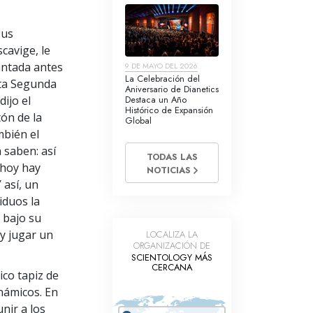
ous
cavige, le
cantada antes
9 DE MAYO DEL 2026
La Celebración del
sta Segunda
Aniversario de Dianetics
ijo el
Destaca un Año
Histórico de Expansión
tón de la
Global
mbién el
 saben: así
TODAS LAS
 hoy hay
NOTICIAS
 así, un
iduos la
, bajo su
 y jugar un
LOCALIZA LA
ORGANIZACIÓN DE
SCIENTOLOGY MÁS
CERCANA
ico tapiz de
inámicos. En
unir a los