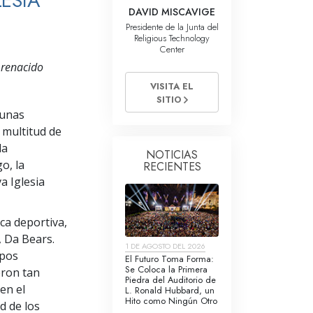
ESIA
La Comunicación
DAVID MISCAVIGE
Presidente de la Junta del
Religious Technology
Center
y renacido
VISITA EL
SITIO
 unas
 multitud de
da
NOTICIAS
o, la
RECIENTES
a Iglesia
ca deportiva,
, Da Bears.
1 DE AGOSTO DEL 2026
ipos
El Futuro Toma Forma:
Se Coloca la Primera
eron tan
Piedra del Auditorio de
en el
L. Ronald Hubbard, un
Hito como Ningún Otro
d de los