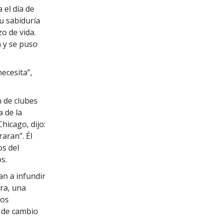
 el día de
u sabiduría
zo de vida.
n y se puso
ecesita”,
n de clubes
 de la
hicago, dijo:
aran”. Él
os del
s.
n a infundir
ra, una
tos
s de cambio