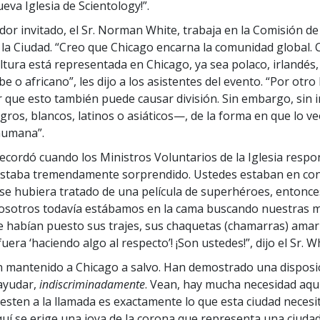
eva Iglesia de Scientology!”.
ador invitado, el Sr. Norman White, trabaja en la Comisión d
a Ciudad. “Creo que Chicago encarna la comunidad global. 
ltura está representada en Chicago, ya sea polaco, irlandés, 
e o africano”, les dijo a los asistentes del evento. “Por otro 
r que esto también puede causar división. Sin embargo, sin
ros, blancos, latinos o asiáticos—, de la forma en que lo v
humana”.
 recordó cuando los Ministros Voluntarios de la Iglesia respo
staba tremendamente sorprendido. Ustedes estaban en contr
 se hubiera tratado de una película de superhéroes, entonce
nosotros todavía estábamos en la cama buscando nuestras ma
e habían puesto sus trajes, sus chaquetas (chamarras) amaril
uera ‘haciendo algo al respecto’! ¡Son ustedes!”, dijo el Sr. Wh
 mantenido a Chicago a salvo. Han demostrado una disposi
ayudar,
indiscriminadamente
. Vean, hay mucha necesidad aquí
esten a la llamada es exactamente lo que esta ciudad necesita
Aquí se erige una joya de la corona que representa una ciuda