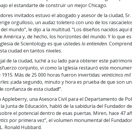
bajo el estandarte de construir un mejor Chicago.
dores invitados estuvo el abogado y asesor de la ciudad, Sr. 
erige orgulloso, un audaz toletero con uno de los rascaciel
del mundo”, le dijo a la multitud. “Los diseños nacidos aquí 
e América y, de hecho, los horizontes del mundo. Y lo que es 
 Iglesia de Scientology es que ustedes
lo entienden
. Comprend
sta ciudad en tantos niveles.
al de la ciudad, luché a su lado para obtener este patrimonio
sfuerzo conjunto, vi como la Iglesia restauró este monumen
 1915. Más de 25 000 horas fueron invertidas:
veinticinco mil
rles: ¡cada segundo, minuto y hora es prueba de que son un
e confianza de esta ciudad!”.
 Appleberry, una Asesora Civil para el Departamento de Pol
la Junta de Educación, habló de la sabiduría del Fundador de 
sobre el potencial dentro de esas puertas. Miren, hace 47 a
tics
por primera vez”, el volumen monumental del Fundador
 L. Ronald Hubbard.