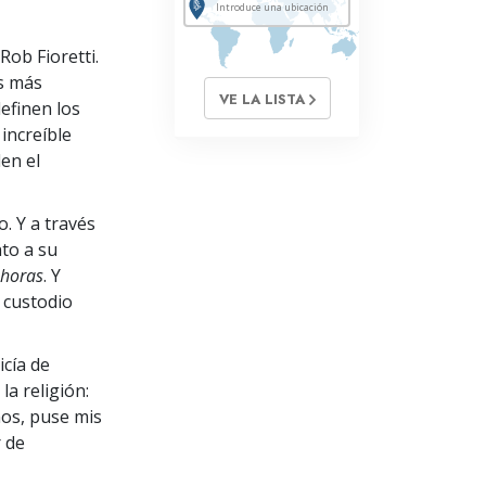
Rob Fioretti.
os más
VE LA LISTA
definen los
increíble
en el
. Y a través
to a su
 horas
. Y
 custodio
icía de
la religión:
ños, puse mis
 de