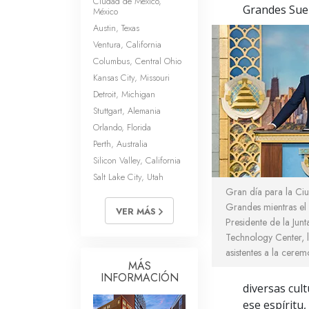
Ciudad de México,
Grandes Sueñ
México
Austin, Texas
Ventura, California
Columbus, Central Ohio
Kansas City, Missouri
Detroit, Michigan
Stuttgart, Alemania
Orlando, Florida
Perth, Australia
Silicon Valley, California
Salt Lake City, Utah
Gran día para la Ci
Grandes mientras el 
VER MÁS
Presidente de la Junt
Technology Center, l
asistentes a la cere
MÁS
INFORMACIÓN
diversas cul
ese espíritu,