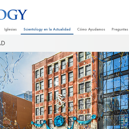
Iglesias
Scientology en la Actualidad
Cómo Ayudamos
Preguntas
AD
Encontrar una Iglesia
Gran Inauguraciones
El Camino a la Felicidad
Antecedent
Libros I
cientology
Iglesias Ideales de Scientology
Eventos de Scientology
Applied Scholastics
Dentro de 
Audioli
gists acerca de
Organizaciones Avanzadas
David Miscavige: Líder Eclesiástico de
Criminon
La Organi
Confere
Scientology
Base en Tierra de Flag
Narconon
Película
ist
Freewinds
La Verdad Sobre las Drogas
Servicio
Llevando Scientology al Mundo
Unidos por los Derechos Hum
de Scientology
Comisión de Ciudadanos por l
ética
Derechos Humanos
Ministros Voluntarios de Scien