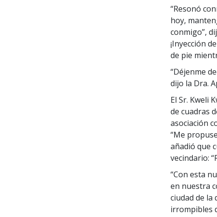
“Resonó conm
hoy, manteng
conmigo”, dij
¡Inyección de
de pie mientr
“Déjenme dec
dijo la Dra. 
El Sr. Kweli 
de cuadras d
asociación c
“Me propuse 
añadió que c
vecindario: “
“Con esta nu
en nuestra c
ciudad de la
irrompibles 