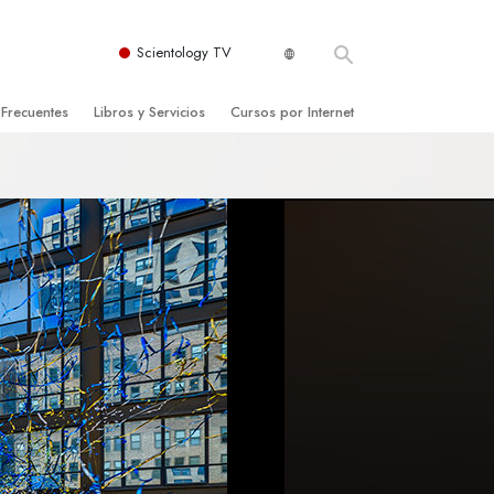
Scientology TV
 Frecuentes
Libros y Servicios
Cursos por Internet
es y principios básicos
niciales
Cómo Resolver los Conflictos
una Iglesia
bros
Las Dinámicas de la Existencia
zación de Scientology
ncias Introductorias
Los Componentes de la Comprensión
s Introductorias
Soluciones para un Entorno Peligroso
s Iniciales
Ayudas para Enfermedades y Lesiones
anos
La Integridad y la Honestidad
os
El Matrimonio
La Escala Tonal Emocional
tology