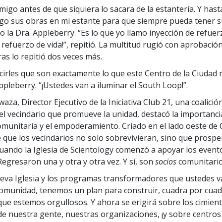
igo antes de que siquiera lo sacara de la estantería. Y hasta
o sus obras en mi estante para que siempre pueda tener s
o la Dra. Appleberry. “Es lo que yo llamo inyección de refuer
 refuerzo de vida!”, repitió. La multitud rugió con aprobació
as lo repitió dos veces más.
irles que son exactamente lo que este Centro de la Ciudad n
Appleberry. “¡Ustedes van a iluminar el South Loop!”.
Kwaza, Director Ejecutivo de la Iniciativa Club 21, una coalició
el vecindario que promueve la unidad, destacó la importancia
omunitaria y el empoderamiento. Criado en el lado oeste de C
que los vecindarios no solo sobrevivieran, sino que prosper
uando la Iglesia de Scientology comenzó a apoyar los event
Regresaron una y otra y otra vez. Y sí, son
socios
comunitario
eva Iglesia y los programas transformadores que ustedes va
omunidad, tenemos un plan para construir, cuadra por cuad
 que estemos orgullosos. Y ahora se erigirá sobre los cimien
de nuestra gente, nuestras organizaciones, ¡y sobre centro