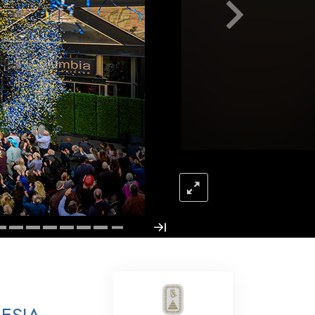
Respuestas a las Drogas
Los Niños
Herramientas para el Entorno Laboral
La Ética y las
Condiciones
La Causa de la Supresión
Investigaciones
Los Fundamentos de la Organización
Los Fundamentos de las Relaciones
Públicas
Objetivos y Metas
La Tecnología de Estudio