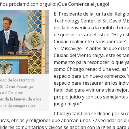
os proclamó con orgullo: ¡Que Comience el Juego!
El Presidente de la Junta del Religi
Technology Center, el Sr. David Mis
dio la bienvenida a la multitud en
de que se cortara el listón. “Hoy e
Ciudad realmente es insuperable”, d
Sr. Miscavige. “Y antes de que el lis
Ciudad del Viento caiga, este es ta
momento para reconocer lo que ya
como Chicago renació una vez, así
espacio para un nuevo comienzo. Y
udad de los Hombros
espacio para restaurar en los indiv
Sr. David Miscavige,
habilidad para vivir una vida mejor
a del Religious
propio juicio y con sus semejantes
es da la bienvenida a los
juego mejor”.
monia de inauguración.
Chicago también se define por su r
turas, etnias y religiones que abarcan unos 77 vecindarios d
 líderes comunitarios y cívicos se asocian con la Iglesia para 