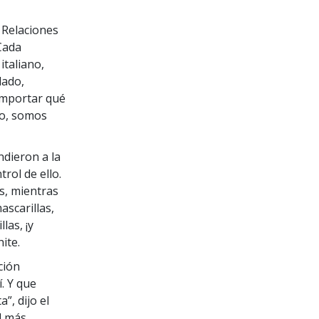
e Relaciones
Cada
italiano,
lado,
 importar qué
eo, somos
ndieron a la
ol de ello.
s, mientras
scarillas,
las, ¡y
ite.
ción
. Y que
”, dijo el
d más