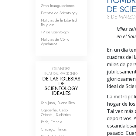
HOMBRO
Gran Inauguraciones
DE SCI
Eventos de Scientology
3 DE MARZO
Noticias de la Libertad
Religiosa
Miles cel
TV de Scientology
en el So
Noticias de Cómo
Ayudamos
En un día te
cuadras del 
miles de per
GRANDES
jubilosament
INAUGURACIONES
DE LAS IGLESIAS
gloriosament
DE
Ideal de Sci
SCIENTOLOGY
IDEALES
La metrópoli
San Juan, Puerto Rico
hogar de los
Gqeberha, Cabo
Tal vez más 
Oriental, Sudáfrica
deportivos. A
París, Francia
escandalosa
Chicago, Illinois
pasado. Cuan