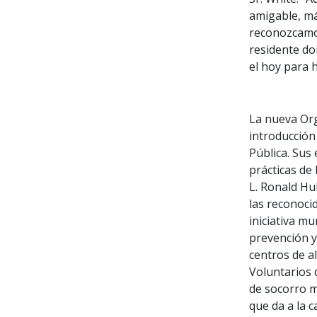
amigable, má
reconozcamos
residente do
el hoy para 
La nueva Org
introducción
Pública. Sus
prácticas de 
L. Ronald Hu
las reconocid
iniciativa m
prevención y
centros de a
Voluntarios 
de socorro m
que da a la c