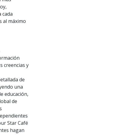
oy,
a cada
s al máximo
a
formación
s creencias y
etallada de
luyendo una
de educación,
lobal de
s
dependientes
our Star Café
tantes hagan