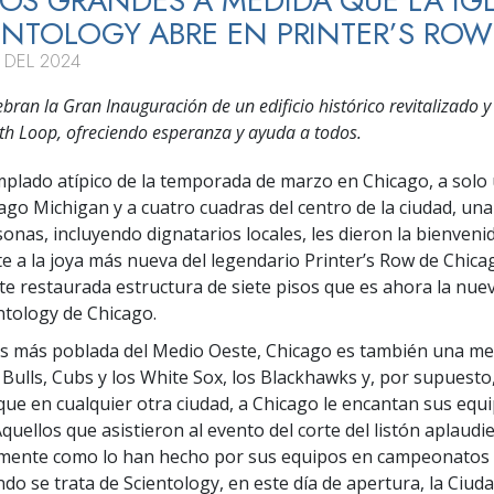
S GRANDES A MEDIDA QUE LA IGL
ENTOLOGY ABRE EN PRINTER’S ROW
 DEL 2024
ebran la Gran Inauguración de un edificio histórico revitalizado 
uth Loop, ofreciendo esperanza y ayuda a todos.
mplado atípico de la temporada de marzo en Chicago, a solo
lago Michigan y a cuatro cuadras del centro de la ciudad, una
sonas, incluyendo dignatarios locales, les dieron la bienveni
e a la joya más nueva del legendario Printer’s Row de Chicag
e restaurada estructura de siete pisos que es ahora la nuev
entology de Chicago.
s más poblada del Medio Oeste, Chicago es también una me
 Bulls, Cubs y los White Sox, los Blackhawks y, por supuesto
que en cualquier otra ciudad, a Chicago le encantan sus equ
quellos que asistieron al evento del corte del listón aplaudi
mente como lo han hecho por sus equipos en campeonatos 
do se trata de Scientology, en este día de apertura, la Ciuda