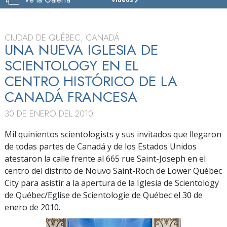
IGLESIA
DE
SCIENTOLOGY
DE
CIUDAD DE QUÉBEC, CANADÁ
QUEBEC
UNA NUEVA IGLESIA DE
SCIENTOLOGY EN EL
VISITAR
CENTRO HISTÓRICO DE LA
GRAN
INAUGURACIÓN
CANADÁ FRANCESA
30 DE ENERO DEL 2010
Mil quinientos scientologists y sus invitados que llegaron
de todas partes de Canadá y de los Estados Unidos
atestaron la calle frente al 665 rue Saint-Joseph en el
centro del distrito de Nouvo Saint-Roch de Lower Québec
City para asistir a la apertura de la Iglesia de Scientology
de Québec/Eglise de Scientologie de Québec el 30 de
enero de 2010.