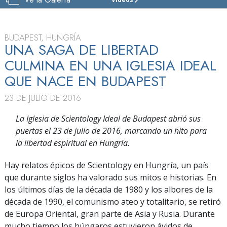
IGLESIA
DE
SCIENTOLOGY
DE
BUDAPEST, HUNGRÍA
BUDAPEST
UNA SAGA DE LIBERTAD
CULMINA EN UNA IGLESIA IDEAL
VISITAR
QUE NACE EN BUDAPEST
23 DE JULIO DE 2016
La Iglesia de Scientology Ideal de Budapest abrió sus
puertas el 23 de julio de 2016, marcando un hito para
la libertad espiritual en Hungría.
Hay relatos épicos de Scientology en Hungría, un país
que durante siglos ha valorado sus mitos e historias. En
los últimos días de la década de 1980 y los albores de la
década de 1990, el comunismo ateo y totalitario, se retiró
de Europa Oriental, gran parte de Asia y Rusia. Durante
mucho tiempo los húngaros estuvieron ávidos de