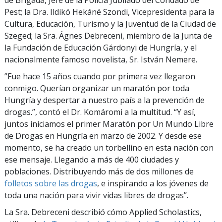
de Brigada, Jefe de la Policía Jubilado del Condado de
Pest; la Dra. Ildikó Hekáné Szondi, Vicepresidenta para la
Cultura, Educación, Turismo y la Juventud de la Ciudad de
Szeged; la Sra. Ágnes Debreceni, miembro de la Junta de
la Fundación de Educación Gárdonyi de Hungría, y el
nacionalmente famoso novelista, Sr. István Nemere.
”Fue hace 15 años cuando por primera vez llegaron
conmigo. Querían organizar un maratón por toda
Hungría y despertar a nuestro país a la prevención de
drogas.”, contó el Dr. Komáromi a la multitud. “Y así,
juntos iniciamos el primer Maratón por Un Mundo Libre
de Drogas en Hungría en marzo de 2002. Y desde ese
momento, se ha creado un torbellino en esta nación con
ese mensaje. Llegando a más de 400 ciudades y
poblaciones. Distribuyendo más de dos millones de
folletos sobre las drogas
, e inspirando a los jóvenes de
toda una nación para vivir vidas libres de drogas”.
La Sra. Debreceni describió cómo Applied Scholastics,