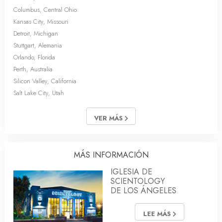
Columbus, Central Ohio
Kansas City, Missouri
Detroit, Michigan
Stuttgart, Alemania
Orlando, Florida
Perth, Australia
Silicon Valley, California
Salt Lake City, Utah
VER MÁS
MÁS INFORMACIÓN
IGLESIA DE
SCIENTOLOGY
DE LOS ÁNGELES
LEE MÁS