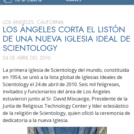
IGLESIA
DE
SCIENTOLOGY
DE LOS ÁNGELES
LOS ÁNGELES, CALIFORNIA
LOS ÁNGELES CORTA EL LISTÓN
VISITAR
DE UNA NUEVA IGLESIA IDEAL DE
GRAN
SCIENTOLOGY
INAUGURACIÓN
24 DE ABRIL DEL 2010
La primera Iglesia de Scientology del mundo, constituida
en 1954, se unió a la lista global de Iglesias Ideales de
Scientology el 24 de abril de 2010. Seis mil feligreses,
invitados y funcionarios del área de Los Ángeles
estuvieron junto al Sr. David Miscavige, Presidente de la
Junta de Religious Technology Center y líder eclesiástico
de la religión de Scientology, quien ofició la ceremonia de
dedicatoria a la nueva Iglesia.