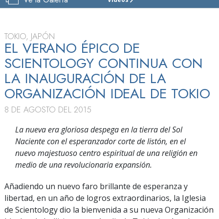
IGLESIA
DE
SCIENTOLOGY
DE
TOKIO, JAPÓN
TOKIO
EL VERANO ÉPICO DE
SCIENTOLOGY CONTINUA CON
VISITAR
LA INAUGURACIÓN DE LA
GRAN
INAUGURACIÓN
ORGANIZACIÓN IDEAL DE TOKIO
8 DE AGOSTO DEL 2015
La nueva era gloriosa despega en la tierra del Sol
Naciente con el esperanzador corte de listón, en
el
nuevo majestuoso centro espiritual de una religión en
medio de una revolucionaria expansión.
Añadiendo un nuevo faro brillante de esperanza y
libertad, en un año de logros extraordinarios, la Iglesia
de Scientology dio la bienvenida a su nueva Organización