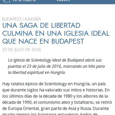
IGLESIA
DE
SCIENTOLOGY
DE
BUDAPEST, HUNGRÍA
BUDAPEST
UNA SAGA DE LIBERTAD
CULMINA EN UNA IGLESIA IDEAL
VISITAR
QUE NACE EN BUDAPEST
23 DE JULIO DE 2016
La Iglesia de Scientology Ideal de Budapest abrió sus
puertas el 23 de julio de 2016, marcando un hito para
la libertad espiritual en Hungría.
Hay relatos épicos de Scientology en Hungría, un país
que durante siglos ha valorado sus mitos e historias. En
los últimos días de la década de 1980 y los albores de la
década de 1990, el comunismo ateo y totalitario, se retiró
de Europa Oriental, gran parte de Asia y Rusia. Durante
mucho tiempo los húngaros estuvieron ávidos de