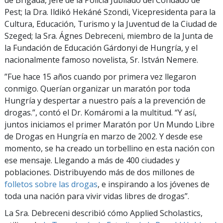
de Brigada, Jefe de la Policía Jubilado del Condado de
Pest; la Dra. Ildikó Hekáné Szondi, Vicepresidenta para la
Cultura, Educación, Turismo y la Juventud de la Ciudad de
Szeged; la Sra. Ágnes Debreceni, miembro de la Junta de
la Fundación de Educación Gárdonyi de Hungría, y el
nacionalmente famoso novelista, Sr. István Nemere.
”Fue hace 15 años cuando por primera vez llegaron
conmigo. Querían organizar un maratón por toda
Hungría y despertar a nuestro país a la prevención de
drogas.”, contó el Dr. Komáromi a la multitud. “Y así,
juntos iniciamos el primer Maratón por Un Mundo Libre
de Drogas en Hungría en marzo de 2002. Y desde ese
momento, se ha creado un torbellino en esta nación con
ese mensaje. Llegando a más de 400 ciudades y
poblaciones. Distribuyendo más de dos millones de
folletos sobre las drogas
, e inspirando a los jóvenes de
toda una nación para vivir vidas libres de drogas”.
La Sra. Debreceni describió cómo Applied Scholastics,