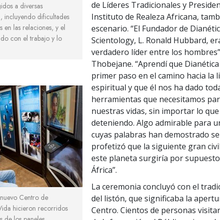
de Líderes Tradicionales y Presiden
gidos a diversas
Instituto de Realeza Africana, tamb
a, incluyendo dificultades
 en las relaciones, y el
escenario. “El Fundador de Dianétic
ado con el trabajo y lo
Scientology, L. Ronald Hubbard, er
verdadero líder entre los hombres”, 
Thobejane. “Aprendí que Dianética 
primer paso en el camino hacia la l
espiritual y que él nos ha dado tod
herramientas que necesitamos par
nuestras vidas, sin importar lo que
deteniendo. Algo admirable para 
cuyas palabras han demostrado ser 
profetizó que la siguiente gran civi
este planeta surgiría por supuesto
África”.
La ceremonia concluyó con el tradi
l nuevo Centro de
del listón, que significaba la apertur
ida hicieron recorridos
Centro. Cientos de personas visita
s de los paneles