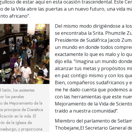
gulloso de estar aquí en esta ocasión trascendental. Este Ce
 de la Vida abre las puertas a un nuevo futuro, una vida más
nto africano”.
Del mismo modo dirigiéndose a los
se encontraba la Srita. Phumzile Zu
Presidente de Sudáfrica Jacob Zum
un mundo en donde todos compr
exactamente lo que es malo y lo qu
dijo ella. “Imagina un mundo dond
alcanzar tus metas y propósitos m
en paz contigo mismo y con los que
Bien, compañeros sudafricanos y e
me he dado cuenta que podemos a
listón, los asistentes
con las herramientas que este nue
or los paneles
tro de Mejoramiento de la
Mejoramiento de la Vida de Scient
os principios de Dianética
traído a nuestra comunidad”.
icación en la vida. El
Miembro del parlamento de Setla
ón de la Iglesia de
Thobejane,
El Secretario General 
nnesburgo, y proporciona