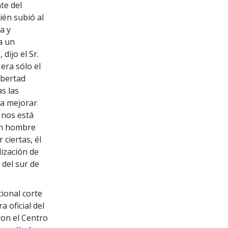
te del
ién subió al
a y
a un
dijo el Sr.
era sólo el
ibertad
as las
a mejorar
 nos está
un hombre
ciertas, él
lización de
 del sur de
cional corte
a oficial del
ron el Centro