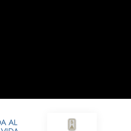
Respuestas a las Drogas
Los Niños
Herramientas para el Entorno Laboral
La Ética y las
Condiciones
La Causa de la Supresión
Investigaciones
Los Fundamentos de la Organización
Los Fundamentos de las Relaciones
Públicas
Objetivos y Metas
A AL
La Tecnología de Estudio