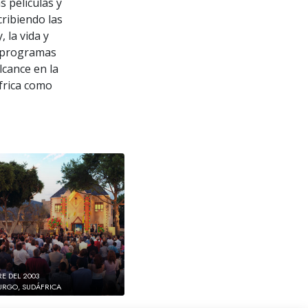
s películas y
ribiendo las
, la vida y
s programas
lcance en la
África como
RE DEL 2003
RGO, SUDÁFRICA