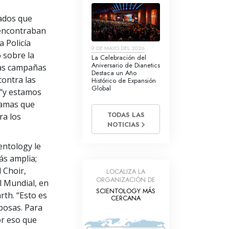
tados que
e encontraban
 Policía
9 DE MAYO DEL 2026
ó sobre la
La Celebración del
Aniversario de Dianetics
 las campañas
Destaca un Año
contra las
Histórico de Expansión
Global
 “y estamos
ramas que
TODAS LAS
ra los
NOTICIAS
entology le
ás amplia;
 Choir,
LOCALIZA LA
ORGANIZACIÓN DE
 Mundial, en
SCIENTOLOGY MÁS
rth. “Esto es
CERCANA
posas. Para
or eso que