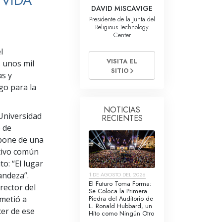
 VIDA
La Comunicación
DAVID MISCAVIGE
Presidente de la Junta del
Religious Technology
Center
l
VISITA EL
s unos mil
SITIO
as y
go para la
NOTICIAS
 Universidad
RECIENTES
o de
mpone de una
tivo común
to: “El lugar
andeza”.
1 DE AGOSTO DEL 2026
El Futuro Toma Forma:
rector del
Se Coloca la Primera
Piedra del Auditorio de
metió a
L. Ronald Hubbard, un
cer de ese
Hito como Ningún Otro