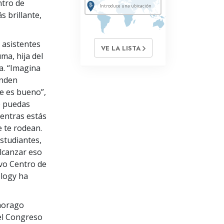
ntro de
 brillante,
 asistentes
VE LA LISTA
ma, hija del
a. “Imagina
enden
e es bueno”,
e puedas
ientras estás
 te rodean.
studiantes,
lcanzar eso
vo Centro de
ology ha
morago
del Congreso