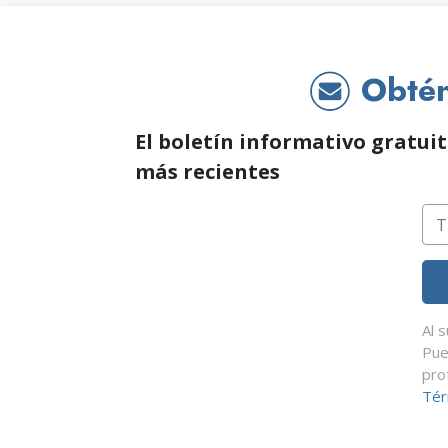
Obtén 
El boletín informativo gratuit
más recientes
Al 
Pue
pro
Tér