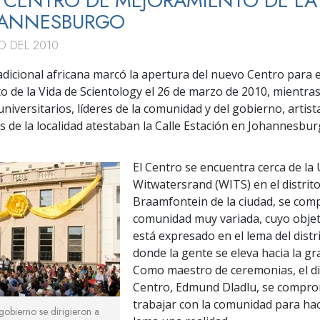
CENTRO DE MEJORAMIENTO DE LA
HANNESBURGO
O DEL 2010
adicional africana marcó la apertura del nuevo Centro para e
 de la Vida de Scientology el 26 de marzo de 2010, mientra
niversitarios, líderes de la comunidad y del gobierno, artist
ts de la localidad atestaban la Calle Estación en Johannesbur
El Centro se encuentra cerca de la
Witwatersrand (WITS) en el distrit
Braamfontein de la ciudad, se co
comunidad muy variada, cuyo obje
está expresado en el lema del distri
donde la gente se eleva hacia la gr
Como maestro de ceremonias, el di
Centro, Edmund Dladlu, se compro
trabajar con la comunidad para ha
 gobierno se dirigieron a