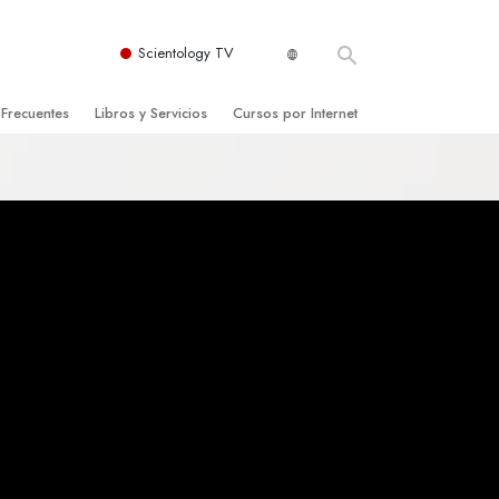
Scientology TV
 Frecuentes
Libros y Servicios
Cursos por Internet
es y principios básicos
niciales
Cómo Resolver los Conflictos
una Iglesia
bros
Las Dinámicas de la Existencia
zación de Scientology
ncias Introductorias
Los Componentes de la Comprensión
s Introductorias
Soluciones para un Entorno Peligroso
s Iniciales
Ayudas para Enfermedades y Lesiones
anos
La Integridad y la Honestidad
os
El Matrimonio
La Escala Tonal Emocional
tology