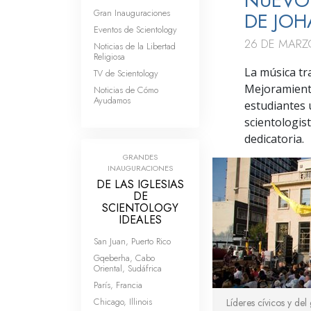
NUEVO 
Gran Inauguraciones
DE JO
GRAN
INAUGURACIÓN
Eventos de Scientology
26 DE MARZ
Noticias de la Libertad
Religiosa
La música tr
TV de Scientology
Mejoramiento
Noticias de Cómo
Ayudamos
estudiantes u
scientologis
dedicatoria.
GRANDES
INAUGURACIONES
DE LAS IGLESIAS
DE
SCIENTOLOGY
IDEALES
San Juan, Puerto Rico
Gqeberha, Cabo
Oriental, Sudáfrica
París, Francia
Chicago, Illinois
Líderes cívicos y del