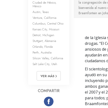
la congregación de 
Ciudad de México,
México
bienvenida al nuevo c
Austin, Texas
Braamfontein en Joh
Ventura, California
Columbus, Central Ohio
Kansas City, Missouri
Detroit, Michigan
de la Iglesi
Stuttgart, Alemania
drogas. “El 
Orlando, Florida
ansiosos de 
Perth, Australia
ayudarán en l
Silicon Valley, California
ciudadanos d
Salt Lake City, Utah
El scientolo
ayudó en su 
VER MÁS
incluyendo 
ambos ganar
COMPARTIR
el 2007 y el 
para todos; 
Braamfontein