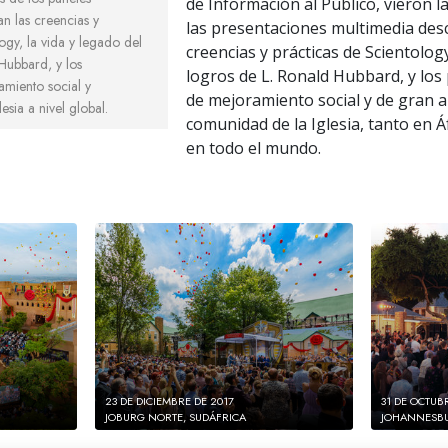
de Información al Público, vieron la
an las creencias y
las presentaciones multimedia desc
ogy, la vida y legado del
creencias y prácticas de Scientology
Hubbard, y los
logros de L. Ronald Hubbard, y lo
miento social y
de mejoramiento social y de gran a
esia a nivel global.
comunidad de la Iglesia, tanto en 
en todo el mundo.
23 DE DICIEMBRE DE 2017
31 DE OCTUB
JOBURG NORTE, SUDÁFRICA
JOHANNESBU