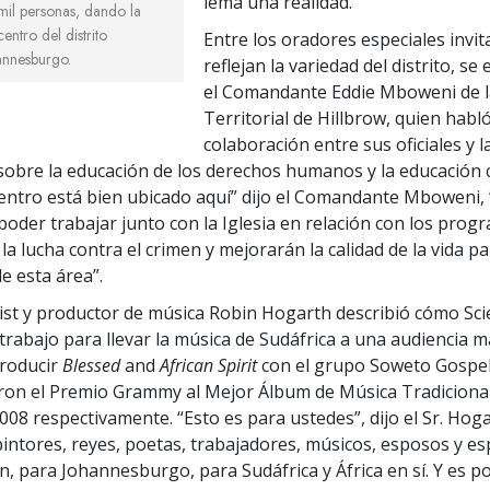
lema una realidad.
mil personas, dando la
entro del distrito
Entre los oradores especiales invi
annesburgo.
reflejan la variedad del distrito, s
el Comandante Eddie Mboweni de la
Territorial de Hillbrow, quien habl
colaboración entre sus oficiales y
a sobre la educación de los derechos humanos y la educación 
Centro está bien ubicado aquí” dijo el Comandante Mboweni,
poder trabajar junto con la Iglesia en relación con los prog
a lucha contra el crimen y mejorarán la calidad de la vida pa
e esta área”.
gist y productor de música Robin Hogarth describió cómo Sci
trabajo para llevar la música de Sudáfrica a una audiencia m
producir
Blessed
and
African Spirit
con el grupo Soweto Gospel
on el Premio Grammy al Mejor Álbum de Música Tradicional
2008 respectivamente. “Esto es para ustedes”, dijo el Sr. Hoga
pintores, reyes, poetas, trabajadores, músicos, esposos y es
, para Johannesburgo, para Sudáfrica y África en sí. Y es p