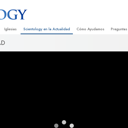
Iglesias
Scientology en la Actualidad
Cómo Ayudamos
Preguntas
AD
Encontrar una Iglesia
Gran Inauguraciones
El Camino a la Felicidad
Antecedent
Libros I
cientology
Iglesias Ideales de Scientology
Eventos de Scientology
Applied Scholastics
Dentro de 
Audioli
gists acerca de
Organizaciones Avanzadas
David Miscavige: Líder Eclesiástico de
Criminon
La Organi
Confere
Scientology
Base en Tierra de Flag
Narconon
Película
ist
Freewinds
La Verdad Sobre las Drogas
Servicio
Llevando Scientology al Mundo
Unidos por los Derechos Hum
de Scientology
Comisión de Ciudadanos por l
ética
Derechos Humanos
Ministros Voluntarios de Scien