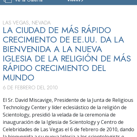
IGLESIA
DE
SCIENTOLOGY
Y
LAS VEGAS, NEVADA
CENTRO
LA CIUDAD DE MÁS RÁPIDO
DE
CRECIMIENTO DE EE.UU. DA LA
CELEBRIDADES
DE LAS VEGAS
BIENVENIDA A LA NUEVA
IGLESIA DE LA RELIGIÓN DE MÁS
VISITAR
RÁPIDO CRECIMIENTO DEL
GRAN
INAUGURACIÓN
MUNDO
6 DE FEBRERO DEL 2010
El Sr. David Miscavige, Presidente de la Junta de Religious
Technology Center y líder eclesiástico de la religión de
Scientology, presidió la velada de la ceremonia de
inauguración de la Iglesia de Scientology y Centro de
Celebridades de Las Vegas el 6 de febrero de 2010, dando
la bienvenida a su nueva Iglesia a los scientologists e