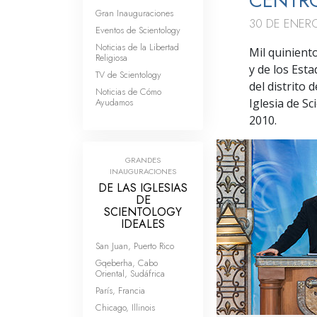
CENTRO
Gran Inauguraciones
30 DE ENER
Eventos de Scientology
Noticias de la Libertad
Mil quinient
Religiosa
y de los Esta
TV de Scientology
del distrito
Noticias de Cómo
Ayudamos
Iglesia de S
2010.
GRANDES
INAUGURACIONES
DE LAS IGLESIAS
DE
SCIENTOLOGY
IDEALES
San Juan, Puerto Rico
Gqeberha, Cabo
Oriental, Sudáfrica
París, Francia
Chicago, Illinois