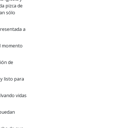
da pizca de
tan sólo
presentada a
el momento
ión de
y listo para
alvando vidas
 puedan