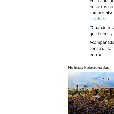
En la clausur
nosotros no
compromiso p
Hubbard
:
“‘Cuando te 
que tienes y 
Acompañado p
construir la 
entrar.
Noticias Relacionadas