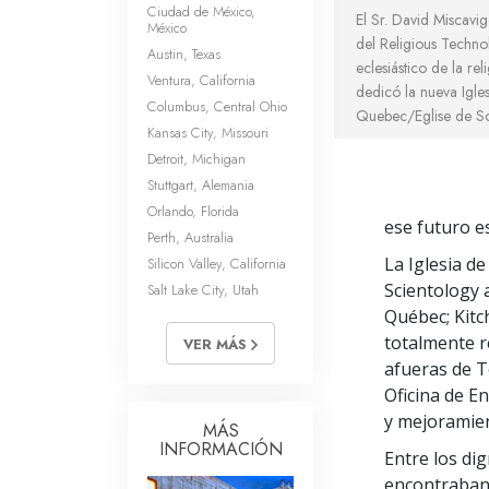
Ciudad de México,
El Sr. David Miscavig
México
del Religious Techno
Austin, Texas
eclesiástico de la re
Ventura, California
dedicó la nueva Igle
Columbus, Central Ohio
Quebec/Eglise de Sc
Kansas City, Missouri
Detroit, Michigan
Stuttgart, Alemania
Orlando, Florida
ese futuro e
Perth, Australia
La Iglesia d
Silicon Valley, California
Scientology 
Salt Lake City, Utah
Québec; Kitc
totalmente r
VER MÁS
afueras de T
Oficina de E
y mejoramien
MÁS
INFORMACIÓN
Entre los dig
encontraban 