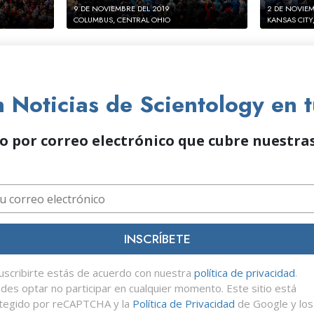
9 DE NOVIEMBRE DEL 2019
2 DE NOVIEM
COLUMBUS, CENTRAL OHIO
KANSAS CITY
Noticias de Scientology en 
o por correo electrónico que cubre nuestras
INSCRÍBETE
suscribirte estás de acuerdo con nuestra
política de privacidad
.
des optar no participar en cualquier momento. Este sitio está
tegido por reCAPTCHA y la
Política de Privacidad
de Google y los