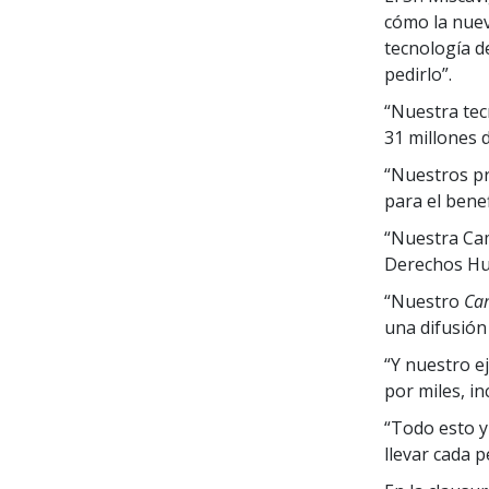
cómo la nuev
tecnología d
pedirlo”.
“Nuestra tec
31 millones 
“Nuestros pr
para el benef
“Nuestra Ca
Derechos Hu
“Nuestro
Cam
una difusión
“Y nuestro e
por miles, i
“Todo esto y
llevar cada 