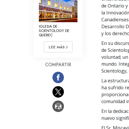
de Ontario y
la Innovació
Canadienses 
Desarrollo De
IGLESIA DE
SCIENTOLOGY DE
y los derech
QUEBEC
En su discurs
LEE MÁS
de Scientolo
voluntad; un
mundo. Integr
COMPARTIR
Scientology, 
La estructur
ha sufrido r
proporciona
comunidad in
En la dedica
nuevo signif
El Sr. Misca