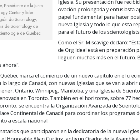
Iglesia. Su presentación fue recibi
e, Presidente de la Junta
ovación prolongada y entusiasta a
logy Center y líder
papel fundamental para hacer posi
ligión de Scientology,
nueva Iglesia y todo lo que esta r
sia de Scientology de
para el futuro de los scientologist
ientologie de Quebec.
Como el Sr. Miscavige declaró: “Est
de Org Ideal está en preparación 
lleguen muchas más en el futuro. 
s ahora”.
e Québec marca el comienzo de un nuevo capítulo en el creci
a lo largo de Canadá, con nuevas Iglesias que se van a abrir
hener, Ontario; Winnipeg, Manitoba; y una Iglesia de Scient
enovada en Toronto. También en el horizonte, sobre 77 hec
oronto, se encuentra la Organización Avanzada de Scientolo
nlace Continental de Canadá para coordinar los programas 
to a escala nacional.
natarios que participaron en la dedicatoria de la nueva Igles
el Honorable Alvin Curling, antiguo Orador de la Asamblea 