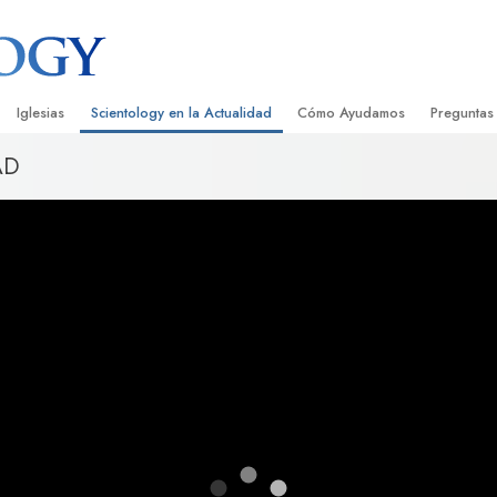
Iglesias
Scientology en la Actualidad
Cómo Ayudamos
Preguntas
AD
Encontrar una Iglesia
Gran Inauguraciones
El Camino a la Felicidad
Antecedent
Libros I
cientology
Iglesias Ideales de Scientology
Eventos de Scientology
Applied Scholastics
Dentro de 
Audioli
gists acerca de
Organizaciones Avanzadas
David Miscavige: Líder Eclesiástico de
Criminon
La Organi
Confere
Scientology
Base en Tierra de Flag
Narconon
Película
ist
Freewinds
La Verdad Sobre las Drogas
Servicio
Llevando Scientology al Mundo
Unidos por los Derechos Hum
de Scientology
Comisión de Ciudadanos por l
ética
Derechos Humanos
Ministros Voluntarios de Scien