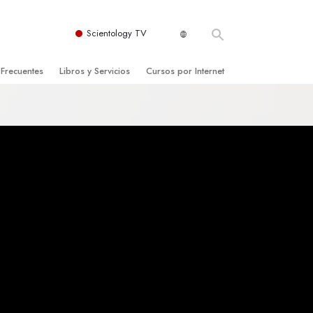
Scientology TV
 Frecuentes
Libros y Servicios
Cursos por Internet
es y principios básicos
niciales
Cómo Resolver los Conflictos
una Iglesia
bros
Las Dinámicas de la Existencia
zación de Scientology
ncias Introductorias
Los Componentes de la Comprensión
s Introductorias
Soluciones para un Entorno Peligroso
s Iniciales
Ayudas para Enfermedades y Lesiones
anos
La Integridad y la Honestidad
os
El Matrimonio
La Escala Tonal Emocional
tology