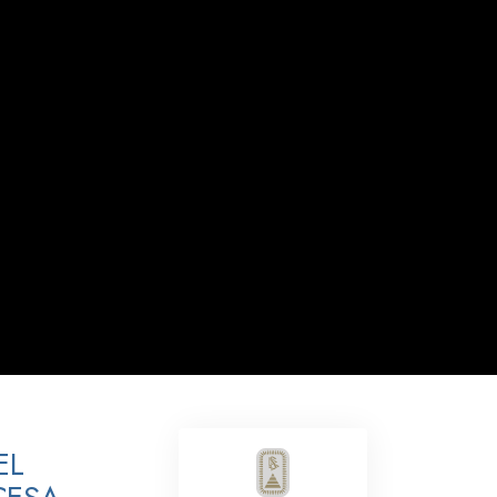
Respuestas a las Drogas
Los Niños
Herramientas para el Entorno Laboral
La Ética y las
Condiciones
La Causa de la Supresión
Investigaciones
Los Fundamentos de la Organización
Los Fundamentos de las Relaciones
Públicas
Objetivos y Metas
EL
La Tecnología de Estudio