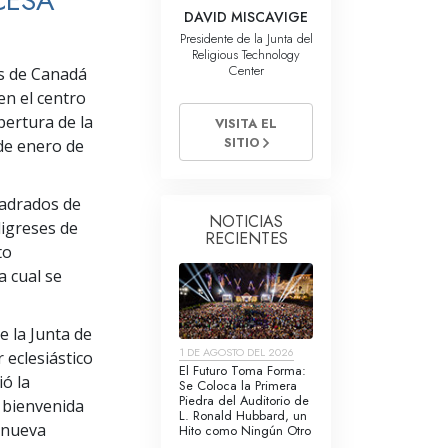
CESA
La Comunicación
DAVID MISCAVIGE
Presidente de la Junta del
Religious Technology
Center
es de Canadá
en el centro
pertura de la
VISITA EL
SITIO
 de enero de
uadrados de
NOTICIAS
eligreses de
RECIENTES
to
a cual se
e la Junta de
1 DE AGOSTO DEL 2026
 eclesiástico
El Futuro Toma Forma:
ió la
Se Coloca la Primera
Piedra del Auditorio de
 bienvenida
L. Ronald Hubbard, un
a nueva
Hito como Ningún Otro