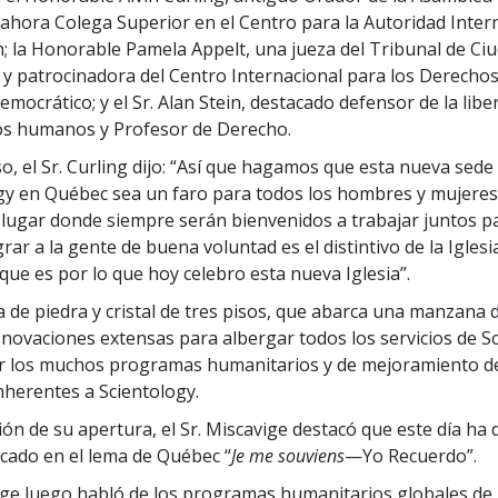
 ahora Colega Superior en el Centro para la Autoridad Inter
n; la Honorable Pamela Appelt, una jueza del Tribunal de C
y patrocinadora del Centro Internacional para los Derech
mocrático; y el Sr. Alan Stein, destacado defensor de la libe
os humanos y Profesor de Derecho.
o, el Sr. Curling dijo: “Así que hagamos que esta nueva sede 
gy en Québec sea un faro para todos los hombres y mujere
 lugar donde siempre serán bienvenidos a trabajar juntos p
ar a la gente de buena voluntad es el distintivo de la Iglesi
que es por lo que hoy celebro esta nueva Iglesia”.
a de piedra y cristal de tres pisos, que abarca una manzana d
enovaciones extensas para albergar todos los servicios de S
r los muchos programas humanitarios y de mejoramiento de
herentes a Scientology.
ción de su apertura, el Sr. Miscavige destacó que este día ha
icado en el lema de Québec “
Je me souviens
—Yo Recuerdo”.
vige luego habló de los programas humanitarios globales de l