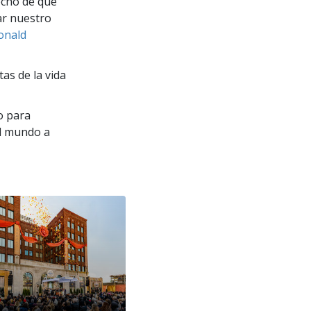
hecho de que
ar nuestro
Ronald
as de la vida
o para
el mundo a