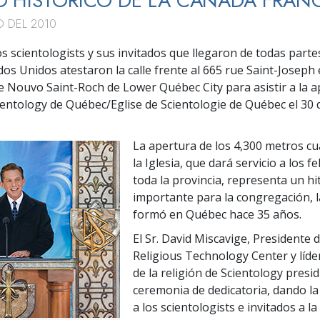
 HISTÓRICO DE LA CANADÁ FRAN
O DEL 2010
os scientologists y sus invitados que llegaron de todas part
dos Unidos atestaron la calle frente al 665 rue Saint-Joseph 
 de Nouvo Saint-Roch de Lower Québec City para asistir a la a
cientology de Québec/Eglise de Scientologie de Québec el 30
La apertura de los 4,300 metros c
la Iglesia, que dará servicio a los f
toda la provincia, representa un hi
importante para la congregación, l
formó en Québec hace 35 años.
El Sr. David Miscavige, Presidente d
Religious Technology Center y líder
de la religión de Scientology presid
ceremonia de dedicatoria, dando la
a los scientologists e invitados a l