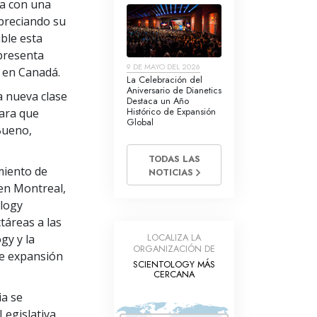
da con una
preciando su
ble esta
epresenta
9 DE MAYO DEL 2026
s en Canadá.
La Celebración del
Aniversario de Dianetics
a nueva clase
Destaca un Año
Histórico de Expansión
para que
Global
Bueno,
TODAS LAS
miento de
NOTICIAS
 en Montreal,
ology
táreas a las
LOCALIZA LA
gy y la
ORGANIZACIÓN DE
de expansión
SCIENTOLOGY MÁS
CERCANA
ia se
Legislativa