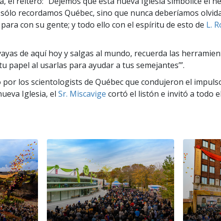
a, él reiteró: “Dejemos que esta nueva Iglesia simbolice el 
 sólo recordamos Québec, sino que nunca deberíamos olvid
ara con su gente; y todo ello con el espíritu de esto de
L. 
vayas de aquí hoy y salgas al mundo, recuerda las herramient
tu papel al usarlas para ayudar a tus semejantes’”.
or los scientologists de Québec que condujeron el impuls
nueva Iglesia, el
Sr. Miscavige
cortó el listón e invitó a todo 