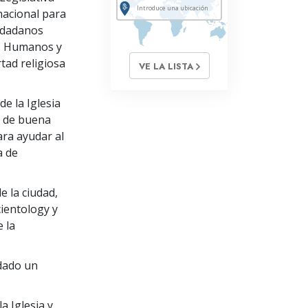
nacional para
iudadanos
os Humanos y
rtad religiosa
VE LA LISTA
de la Iglesia
s de buena
ara ayudar al
a de
e la ciudad,
cientology y
 la
 dado un
a Iglesia y