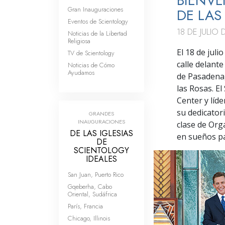
BIENVE
Gran Inauguraciones
DE LAS
Eventos de Scientology
18 DE JULIO 
Noticias de la Libertad
Religiosa
El 18 de juli
TV de Scientology
calle delant
Noticias de Cómo
Ayudamos
de Pasadena,
las Rosas. El
Center y líde
su dedicator
GRANDES
INAUGURACIONES
clase de Org
DE LAS IGLESIAS
en sueños pa
DE
SCIENTOLOGY
IDEALES
San Juan, Puerto Rico
Gqeberha, Cabo
Oriental, Sudáfrica
París, Francia
Chicago, Illinois