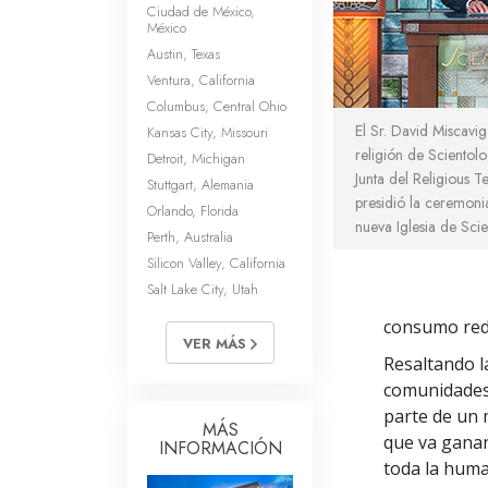
Ciudad de México,
México
Austin, Texas
Ventura, California
Columbus, Central Ohio
El Sr. David Miscavige
Kansas City, Missouri
religión de Scientolo
Detroit, Michigan
Junta del Religious 
Stuttgart, Alemania
presidió la ceremoni
Orlando, Florida
nueva Iglesia de Sci
Perth, Australia
Silicon Valley, California
Salt Lake City, Utah
consumo red
VER MÁS
Resaltando l
comunidades a
parte de un 
MÁS
que va ganan
INFORMACIÓN
toda la huma