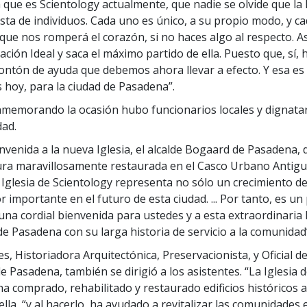
que es Scientology actualmente, que nadie se olvide que l
ta de individuos. Cada uno es único, a su propio modo, y c
 que nos romperá el corazón, si no haces algo al respecto. A
ción Ideal y saca el máximo partido de ella. Puesto que, sí, 
ntón de ayuda que debemos ahora llevar a efecto. Y esa es
hoy, para la ciudad de Pasadena”.
emorando la ocasión hubo funcionarios locales y dignatar
dad.
nvenida a la nueva Iglesia, el alcalde Bogaard de Pasadena, d
ura maravillosamente restaurada en el Casco Urbano Antig
 Iglesia de Scientology representa no sólo un crecimiento de 
r importante en el futuro de esta ciudad. ... Por tanto, es un
una cordial bienvenida para ustedes y a esta extraordinaria 
de Pasadena con su larga historia de servicio a la comunidad
, Historiadora Arquitectónica, Preservacionista, y Oficial de
e Pasadena, también se dirigió a los asistentes. “La Iglesia 
ha comprado, rehabilitado y restaurado edificios históricos 
lla, “y al hacerlo, ha ayudado a revitalizar las comunidades 