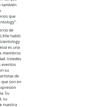
ue también
o
menos que
entology”.
ercio de
Little habló
 Scientology
lesia es una
sus miembros
udad. Ustedes
s eventos
on su
 artistas de
s que son en
expresión
ia. Su
d, su
de nuestra