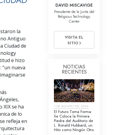
CIUDAD
La Comunicación
DAVID MISCAVIGE
Presidente de la Junta del
Religious Technology
Center
estaron la
VISITA EL
ano Antiguo
SITIO
la Ciudad de
chnology
titud e hizo
NOTICIAS
o: “un nueva
RECIENTES
 imaginarse
más
 Ángeles,
o XIX se ha
1 DE AGOSTO DEL 2026
El Futuro Toma Forma:
nica de lo
Se Coloca la Primera
Piedra del Auditorio de
se refleja en
L. Ronald Hubbard, un
rquitectura
Hito como Ningún Otro