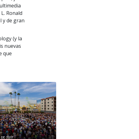
ultimedia
 L. Ronald
 y de gran
logy (y la
is nuevas
e que
 DE 2017