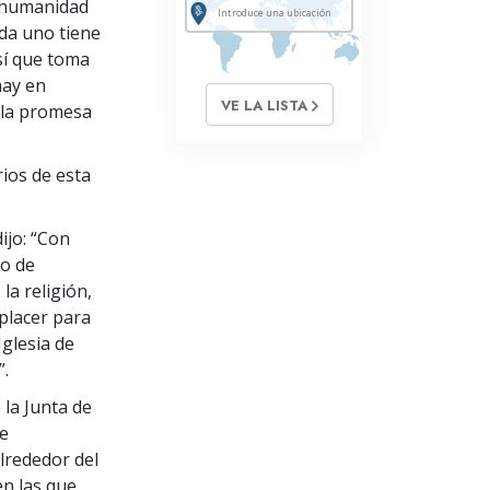
a humanidad
ada uno tiene
sí que toma
hay en
VE LA LISTA
 la promesa
ios de esta
ijo: “Con
uo de
la religión,
 placer para
Iglesia de
”.
 la Junta de
de
alrededor del
en las que