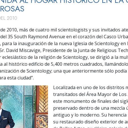
NIDA AL HOGAR HISTÓRICO EN LA 
 ROSAS
DEL 2010
o de 2010, más de cuatro mil scientologists y sus invitados at
e del 35 South Raymond Avenue en el corazón del Casco Urb
 para la inauguración de la nueva Iglesia de Scientology en 
 Sr. David Miscavige, Presidente de la Junta de Religious Te
r eclesiástico de la religión de Scientology, se dirigió a la mul
ia al histórico edificio de 5,400 metros cuadrados, llamándol
anización de Scientology; una que anteriormente sólo podía
ra esta ciudad”.
Localizada en uno de los distritos 
transitados del Área Mayor de Los
este monumento de finales del sigl
preservado dentro de una mezcla ú
antiguo y lo moderno. Su herencia 
su restaurado diseño exterior de a