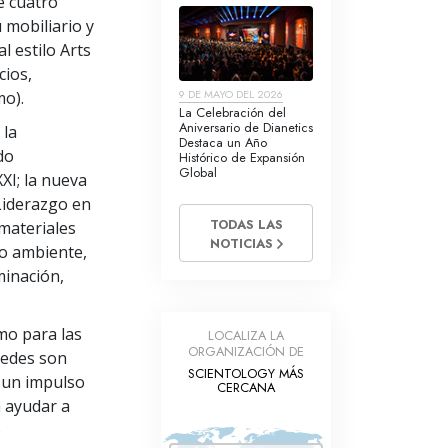
de cuatro
 mobiliario y
l estilo Arts
cios,
9 DE MAYO DEL 2026
o).
La Celebración del
Aniversario de Dianetics
 la
Destaca un Año
do
Histórico de Expansión
Global
XXI; la nueva
(Liderazgo en
TODAS LAS
materiales
NOTICIAS
io ambiente,
minación,
mo para las
LOCALIZA LA
ORGANIZACIÓN DE
stedes son
SCIENTOLOGY MÁS
 un impulso
CERCANA
a ayudar a
o