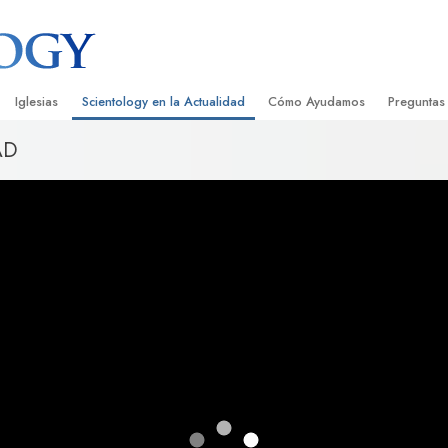
Iglesias
Scientology en la Actualidad
Cómo Ayudamos
Preguntas
AD
Encontrar una Iglesia
Gran Inauguraciones
El Camino a la Felicidad
Antecedent
Libros I
cientology
Iglesias Ideales de Scientology
Eventos de Scientology
Applied Scholastics
Dentro de 
Audioli
gists acerca de
Organizaciones Avanzadas
David Miscavige: Líder Eclesiástico de
Criminon
La Organi
Confere
Scientology
Base en Tierra de Flag
Narconon
Película
ist
Freewinds
La Verdad Sobre las Drogas
Servicio
Llevando Scientology al Mundo
Unidos por los Derechos Hum
de Scientology
Comisión de Ciudadanos por l
ética
Derechos Humanos
Ministros Voluntarios de Scien