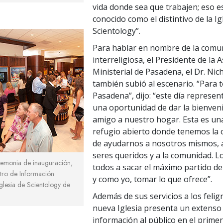
vida donde sea que trabajen; eso e
conocido como el distintivo de la Ig
Scientology”.
Para hablar en nombre de la comu
interreligiosa, el Presidente de la 
Ministerial de Pasadena, el Dr. Ni
también subió al escenario. “Para 
Pasadena”, dijo: “este día represe
una oportunidad de dar la bienven
amigo a nuestro hogar. Esta es una
refugio abierto donde tenemos la
de ayudarnos a nosotros mismos, 
seres queridos y a la comunidad. L
remonia de inauguración,
todos a sacar el máximo partido de 
ntro de Información
y como yo, tomar lo que ofrece”.
Iglesia de Scientology de
Además de sus servicios a los feligr
nueva Iglesia presenta un extenso
información al público en el primer