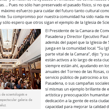
as. ... Pues no sólo han preservado el pasado físico, si no q
 máximo esfuerzo para cuidar del futuro tanto cultural com
ente. Su compromiso por nuestra comunidad ha sido nada 
y sólo espero que otros sigan el ejemplo de la Iglesia de Sci
El Presidente de la Camara de Com
Pasadena y Director Ejecutivo Paul 
además del papel que la Iglesia de
juega en la comunidad local. “Su Ig
parte vital de la Camara”, dijo: “y 
están activos a lo largo de esta ci
siempre están ahí, ayudando en lo
anuales del Torneo de las Rosas, c
servicio público de patrocinio a los
Pasadena, o sus campañas sociale
sí mismas un ejemplo brillante de 
s de scientologists e
artística y preocupación humanitar
 espectacular galeria de
dedicación a la gente de esta ciuda
aluz.
capacidad para mejorar la calidad 