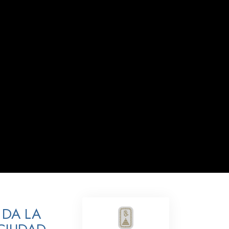
Respuestas a las Drogas
Los Niños
Herramientas para el Entorno Laboral
La Ética y las
Condiciones
La Causa de la Supresión
Investigaciones
Los Fundamentos de la Organización
Los Fundamentos de las Relaciones
Públicas
Objetivos y Metas
 DA LA
La Tecnología de Estudio