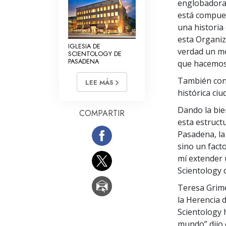
englobadora 
está compues
una historia
esta Organiza
IGLESIA DE
verdad un mo
SCIENTOLOGY DE
PASADENA
que hacemos 
También conm
LEE MÁS
histórica ciu
Dando la bie
COMPARTIR
esta estruct
Pasadena, la
sino un facto
mí extender 
Scientology 
Teresa Grimes
la Herencia d
Scientology 
mundo” dijo e