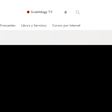
Scientology TV
 Frecuentes
Libros y Servicios
Cursos por Internet
es y principios básicos
niciales
Cómo Resolver los Conflictos
una Iglesia
bros
Las Dinámicas de la Existencia
zación de Scientology
ncias Introductorias
Los Componentes de la Comprensión
s Introductorias
Soluciones para un Entorno Peligroso
s Iniciales
Ayudas para Enfermedades y Lesiones
anos
La Integridad y la Honestidad
os
El Matrimonio
La Escala Tonal Emocional
tology