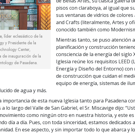
de Bellas Artes, su clásica galería 
pisos con claraboya, al igual que su
sus ventanas de vidrios de colores a
and Crafts (literalmente, Artes y ofi
conocido también como Modernism
, líder eclesiástico de la
Mientras tanto, se puso atención a
gy y Presidente de la
planificación y construcción tenien
Technology Center,
consciencia de la energía del siglo 
a de inauguración de la
Iglesia reúne los requisitos LEED 
entology de Pasadena.
Energía y Diseño del Entorno) con 
de construcción que cuidan el med
equipo de energía, sistemas de ilu
ucido de agua y más.
a importancia de esta nueva Iglesia tanto para Pasadena co
 lo largo del Valle de San Gabriel, el Sr. Miscavige dijo: “U
movimiento como ningún otro en nuestra historia, y este es
do día a día. Pues, con toda sinceridad, estamos dedicados 
nidad. En ese aspecto, y sin importar todo lo que abarca y l