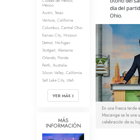
otoño del sá
Ciudad de México,
México
día del parti
Austin, Texas
Ohio.
Ventura, California
Columbus, Central Ohio
Kansas City, Missouri
Detroit, Michigan
Stuttgart, Alemania
Orlando, Florida
Perth, Australia
Silicon Valley, California
Salt Lake City, Utah
VER MÁS
En una fresca tarde e
Miscavige se le une u
MÁS
celebración de su lo
INFORMACIÓN