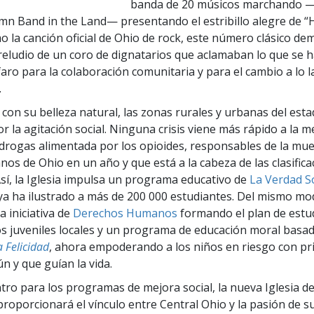
banda de 20 músicos marchando 
n Band in the Land— presentando el estribillo alegre de 
o la canción oficial de Ohio de rock, este número clásico de
reludio de un coro de dignatarios que aclamaban lo que se 
faro para la colaboración comunitaria y para el cambio a lo 
.
 con su belleza natural, las zonas rurales y urbanas del est
r la agitación social. Ninguna crisis viene más rápido a la m
drogas alimentada por los opioides, responsables de la mue
nos de Ohio en un año y que está a la cabeza de las clasific
Así, la Iglesia impulsa un programa educativo de
La Verdad S
a ha ilustrado a más de 200 000 estudiantes. Del mismo modo
a iniciativa de
Derechos Humanos
formando el plan de estu
juveniles locales y un programa de educación moral basado
a Felicidad
, ahora empoderando a los niños en riesgo con pri
n y que guían la vida.
ro para los programas de mejora social, la nueva Iglesia d
 proporcionará el vínculo entre Central Ohio y la pasión de s