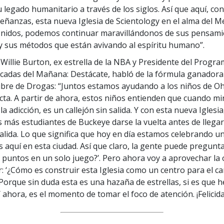
 legado humanitario a través de los siglos. Así que aquí, con
eñanzas, esta nueva Iglesia de Scientology en el alma del M
Unidos, podemos continuar maravillándonos de sus pensami
y sus métodos que están avivando al espíritu humano”.
 Willie Burton, ex estrella de la NBA y Presidente del Progr
ucadas del Mañana: Destácate, habló de la fórmula ganadora
re de Drogas: “Juntos estamos ayudando a los niños de Ohi
cta. A partir de ahora, estos niños entienden que cuando mi
la adicción, es un callejón sin salida. Y con esta nueva Iglesi
 más estudiantes de Buckeye darse la vuelta antes de llegar
 salida. Lo que significa que hoy en día estamos celebrando 
 aquí en esta ciudad. Así que claro, la gente puede pregun
 puntos en un solo juego?’. Pero ahora voy a aprovechar la
: ‘¿Cómo es construir esta Iglesia como un centro para el c
Porque sin duda esta es una hazaña de estrellas, si es que h
 ahora, es el momento de tomar el foco de atención. ¡Felicida