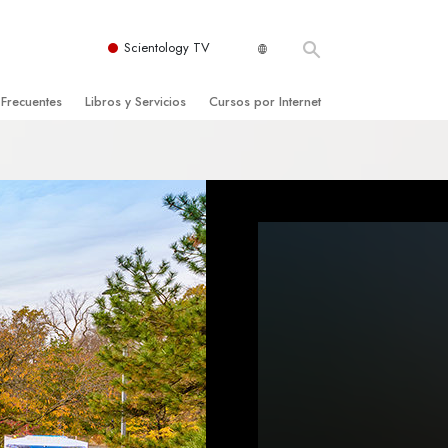
Scientology TV
 Frecuentes
Libros y Servicios
Cursos por Internet
es y principios básicos
niciales
Cómo Resolver los Conflictos
una Iglesia
bros
Las Dinámicas de la Existencia
zación de Scientology
ncias Introductorias
Los Componentes de la Comprensión
s Introductorias
Soluciones para un Entorno Peligroso
s Iniciales
Ayudas para Enfermedades y Lesiones
anos
La Integridad y la Honestidad
os
El Matrimonio
La Escala Tonal Emocional
tology