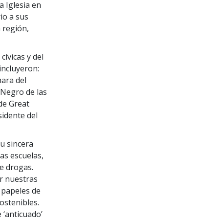
 Iglesia en
io a sus
 región,
ívicas y del
incluyeron:
ara del
é Negro de las
de Great
sidente del
su sincera
as escuelas,
de drogas.
r nuestras
 papeles de
ostenibles.
 ‘anticuado’