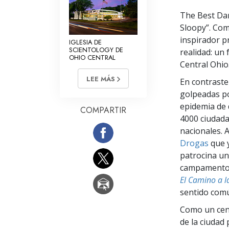
The Best Dam
Sloopy”. Com
inspirador p
IGLESIA DE
SCIENTOLOGY DE
realidad: un 
OHIO CENTRAL
Central Ohio
LEE MÁS
En contraste
golpeadas po
epidemia de 
COMPARTIR
4000 ciudada
nacionales. 
Drogas
que y
patrocina un
campamentos 
El Camino a l
sentido comú
Como un cent
de la ciudad