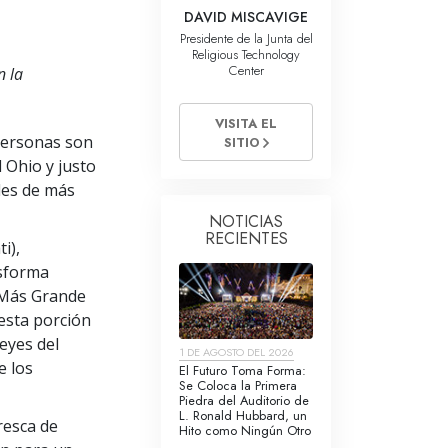
La Comunicación
DAVID MISCAVIGE
Presidente de la Junta del
Religious Technology
Center
n la
VISITA EL
 personas son
SITIO
 Ohio y justo
ades de más
NOTICIAS
RECIENTES
i),
nsforma
 Más Grande
esta porción
eyes del
1 DE AGOSTO DEL 2026
e los
El Futuro Toma Forma:
Se Coloca la Primera
Piedra del Auditorio de
L. Ronald Hubbard, un
resca de
Hito como Ningún Otro