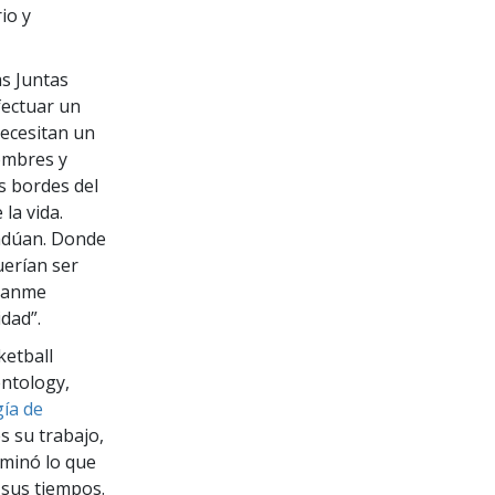
io y
as Juntas
fectuar un
ecesitan un
hombres y
s bordes del
la vida.
radúan. Donde
uerían ser
ítanme
dad”.
ketball
entology,
ía de
s su trabajo,
aminó lo que
 sus tiempos.