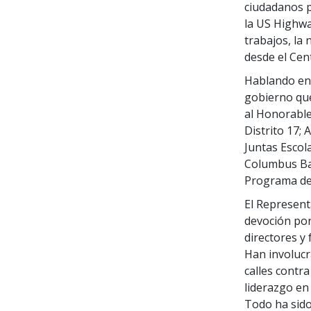
ciudadanos p
la US Highwa
trabajos, la
desde el Cen
Hablando en 
gobierno que
al Honorable
Distrito 17; 
Juntas Escol
Columbus Bas
Programa de 
El Representa
devoción por
directores y
Han involucr
calles contr
liderazgo en
Todo ha sido