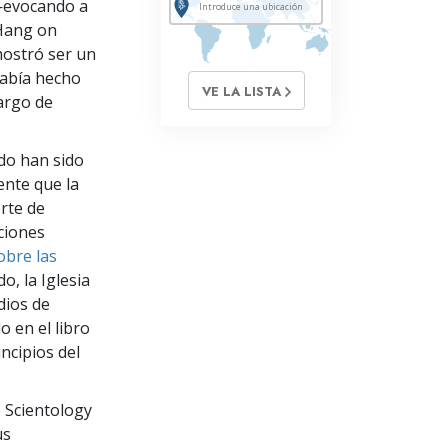
—evocando a
“Hang on
mostró ser un
había hecho
VE LA LISTA
largo de
ado han sido
ente que la
rte de
aciones
obre las
, la Iglesia
dios de
 en el libro
ncipios del
e Scientology
us