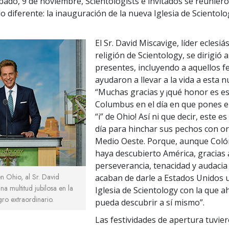
bado, 9 de noviembre, Scientologists e invitados se reunier
do diferente: la inauguración de la nueva Iglesia de Scientol
El Sr. David Miscavige, líder eclesiás
religión de Scientology, se dirigió 
presentes, incluyendo a aquellos f
ayudaron a llevar a la vida a esta n
“Muchas gracias y ¡qué honor es es
Columbus en el día en que pones e
“i” de Ohio! Así ni que decir, este 
día para hinchar sus pechos con or
Medio Oeste. Porque, aunque Col
haya descubierto América, gracias 
perseverancia, tenacidad y audacia
n Ohio, al Sr. David
acaban de darle a Estados Unidos
na multitud jubilosa en la
Iglesia de Scientology con la que a
gro extraordinario.
pueda descubrir a sí mismo”.
Las festividades de apertura tuvie