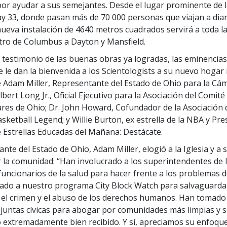
or ayudar a sus semejantes. Desde el lugar prominente de la
y 33, donde pasan más de 70 000 personas que viajan a diar
 nueva instalación de 4640 metros cuadrados servirá a toda la
tro de Columbus a Dayton y Mansfield.
testimonio de las buenas obras ya logradas, las eminencias c
 le dan la bienvenida a los Scientologists a su nuevo hogar 
 Adam Miller, Representante del Estado de Ohio para la Cám
Albert Long Jr., Oficial Ejecutivo para la Asociación del Comit
ares de Ohio; Dr. John Howard,
Cofundador
de la Asociación 
ketball Legend; y Willie Burton, ex estrella de la NBA y Pre
Estrellas Educadas del Mañana: Destácate.
nte del Estado de Ohio, Adam Miller, elogió a la Iglesia y a 
 la comunidad: “Han involucrado a los superintendentes de l
 funcionarios de la salud para hacer frente a los problemas 
ado a nuestro programa City Block Watch para salvaguarda
a el crimen y el abuso de los derechos humanos. Han tomado
 juntas cívicas para abogar por comunidades más limpias y s
 extremadamente bien recibido. Y sí, apreciamos su enfoque