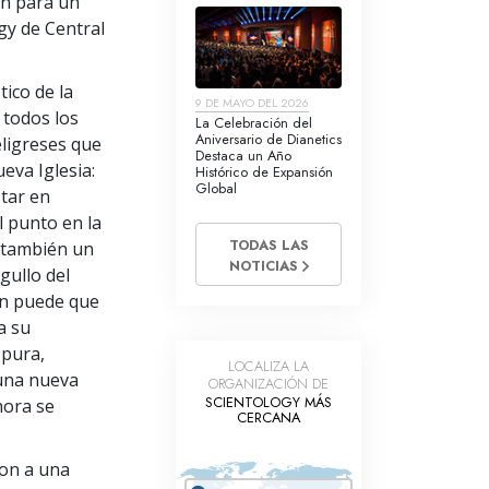
on para un
ogy de Central
tico de la
9 DE MAYO DEL 2026
a todos los
La Celebración del
Aniversario de Dianetics
eligreses que
Destaca un Año
ueva Iglesia:
Histórico de Expansión
Global
tar en
l punto en la
TODAS LAS
es también un
NOTICIAS
gullo del
ón puede que
a su
 pura,
LOCALIZA LA
 una nueva
ORGANIZACIÓN DE
SCIENTOLOGY MÁS
hora se
CERCANA
ron a una