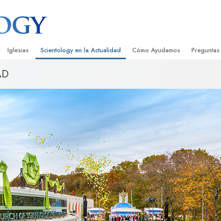
Iglesias
Scientology en la Actualidad
Cómo Ayudamos
Preguntas
AD
Encontrar una Iglesia
Gran Inauguraciones
El Camino a la Felicidad
Antecedent
Libros I
cientology
Iglesias Ideales de Scientology
Eventos de Scientology
Applied Scholastics
Dentro de 
Audioli
gists acerca de
Organizaciones Avanzadas
David Miscavige: Líder Eclesiástico de
Criminon
La Organi
Confere
Scientology
Base en Tierra de Flag
Narconon
Película
ist
Freewinds
La Verdad Sobre las Drogas
Servicio
Llevando Scientology al Mundo
Unidos por los Derechos Hum
de Scientology
Comisión de Ciudadanos por l
ética
Derechos Humanos
Ministros Voluntarios de Scien