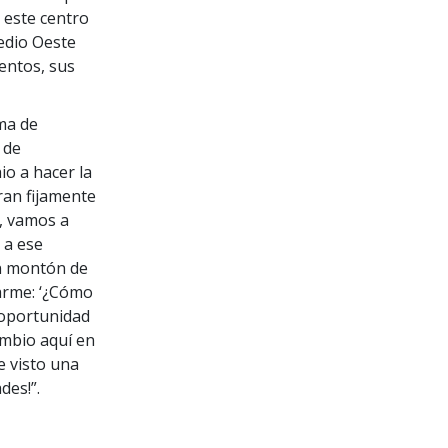
 este centro
edio Oeste
entos, sus
ama de
 de
o a hacer la
ran fijamente
a, vamos a
 a ese
un montón de
tarme: ‘¿Cómo
 oportunidad
ambio aquí en
e visto una
des!”.