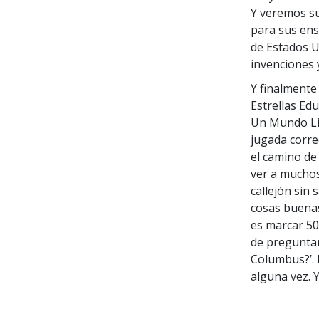
Y veremos su
para sus ens
de Estados 
invenciones 
Y finalmente
Estrellas Ed
Un Mundo Lib
jugada corre
el camino de 
ver a muchos
callejón sin
cosas buenas
es marcar 50
de preguntar
Columbus?’. 
alguna vez. Y