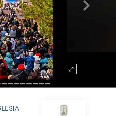
Respuestas a las Drogas
Los Niños
Herramientas para el Entorno Laboral
La Ética y las
Condiciones
La Causa de la Supresión
Investigaciones
Los Fundamentos de la Organización
Los Fundamentos de las Relaciones
Públicas
Objetivos y Metas
GLESIA
La Tecnología de Estudio