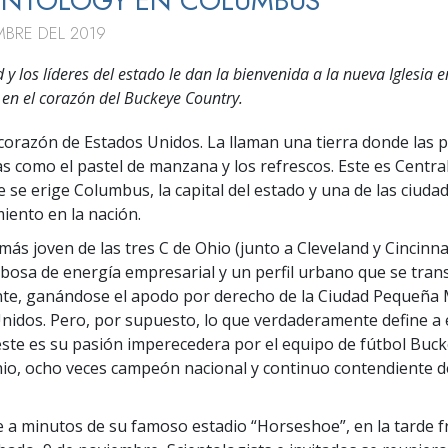
IENTOLOGY EN COLUMBUS
MBRE DEL 2019
 y los líderes del estado le dan la bienvenida a la nueva Iglesia e
 en el corazón del Buckeye Country.
 corazón de Estados Unidos. La llaman una tierra donde las
as como el pastel de manzana y los refrescos. Este es Central
e se erige Columbus, la capital del estado y una de las ciud
miento en la nación.
ás joven de las tres C de Ohio (junto a Cleveland y Cincinnat
osa de energía empresarial y un perfil urbano que se tra
te, ganándose el apodo por derecho de la Ciudad Pequeña
nidos. Pero, por supuesto, lo que verdaderamente define a 
ste es su pasión imperecedera por el equipo de fútbol Buck
io, ocho veces campeón nacional y continuo contendiente d
 a minutos de su famoso estadio “Horseshoe”, en la tarde f