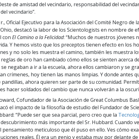
Oeste de amistad del vecindario, responsabilidad del vecindar
el vecindario”.
r., Oficial Ejecutivo para la Asociación del Comité Negro de l
 Ohio, destacó la labor de los Scientologists en nombre de e
l con
El Camino a la Felicidad
: “Muchos de nuestros jóvenes n
vida. Y hemos visto que los preceptos tienen efecto en los 
nes y no solo les muestra el camino, también les muestra lo
 reglas de oro han cambiado cómo ellos se sienten acerca de 
se negaban a ir a la escuela, ahora ellos cambiaron y se g
an crímenes, hoy tienen las manos limpias. Y donde antes q
pandillas, ahora quieren ser parte de su comunidad. Perm
o es hacer soldados del cambio que nunca volverán a la oscuri
Howard, Cofundador de la Asociación de Great Columbus Bas
acó el impacto de la filosofía de estudio del Fundador de Sci
bbard: “Puede ser que sea parcial, pero creo que la
Tecnolog
 descubrimiento más importante del Sr. Hubbard. Cuando ve
l pensamiento meticuloso que él puso en ello. Ves cómo ex
oluciones reales. Él era un genio y estaba muy por delante de