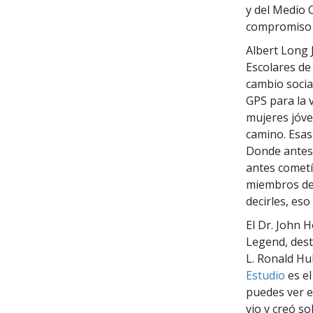
y del Medio 
compromiso d
Albert Long J
Escolares de
cambio socia
GPS para la 
mujeres jóve
camino. Esas
Donde antes 
antes cometí
miembros de 
decirles, es
El Dr. John 
Legend, dest
L. Ronald Hu
Estudio
es el
puedes ver e
vio y creó s