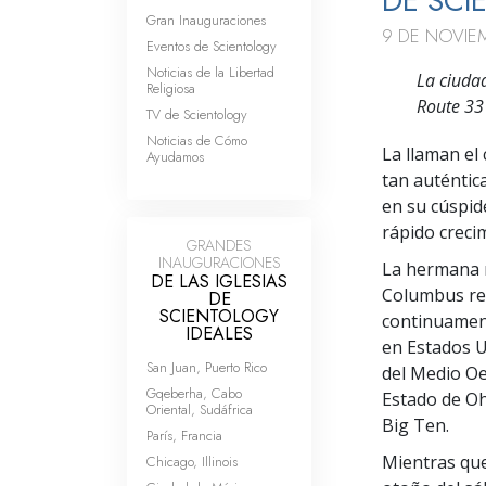
DE SC
Gran Inauguraciones
9 DE NOVIE
Eventos de Scientology
Noticias de la Libertad
La ciudad
Religiosa
Route 33
TV de Scientology
Noticias de Cómo
La llaman el
Ayudamos
tan auténtic
en su cúspid
rápido creci
GRANDES
INAUGURACIONES
La hermana m
DE LAS IGLESIAS
Columbus reb
DE
SCIENTOLOGY
continuamen
IDEALES
en Estados U
San Juan, Puerto Rico
del Medio Oe
Gqeberha, Cabo
Estado de Oh
Oriental, Sudáfrica
Big Ten.
París, Francia
Mientras que
Chicago, Illinois