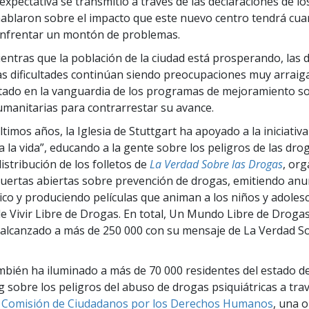
expectativa se transmitió a través de las declaraciones de lo
hablaron sobre el impacto que este nuevo centro tendrá cu
enfrentar un montón de problemas.
entras que la población de la ciudad está prosperando, las d
as dificultades continúan siendo preocupaciones muy arraiga
stado en la vanguardia de los programas de mejoramiento soc
anitarias para contrarrestar su avance.
ltimos años, la Iglesia de Stuttgart ha apoyado a la iniciativa
 a la vida”, educando a la gente sobre los peligros de las dro
istribución de los folletos de
La Verdad Sobre las Drogas
, or
uertas abiertas sobre prevención de drogas, emitiendo anu
lico y produciendo películas que animan a los niños y adoles
e Vivir Libre de Drogas. En total, Un Mundo Libre de Droga
 alcanzado a más de 250 000 con su mensaje de La Verdad So
ambién ha iluminado a más de 70 000 residentes del estado d
sobre los peligros del abuso de drogas psiquiátricas a trav
a
Comisión de Ciudadanos por los Derechos Humanos
, una 