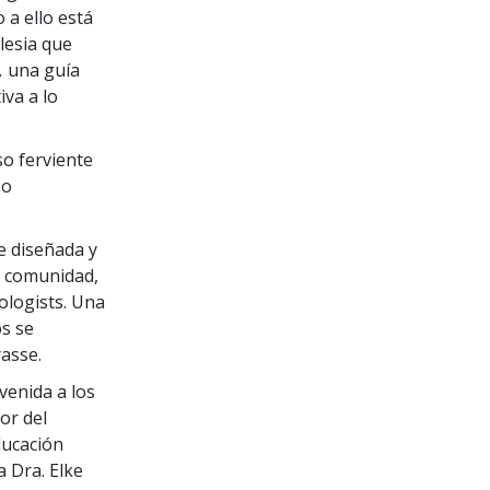
o a ello está
lesia que
,
una guía
va a lo
so ferviente
so
e diseñada y
a comunidad,
ologists. Una
os se
rasse.
venida a los
or del
ducación
 Dra. Elke