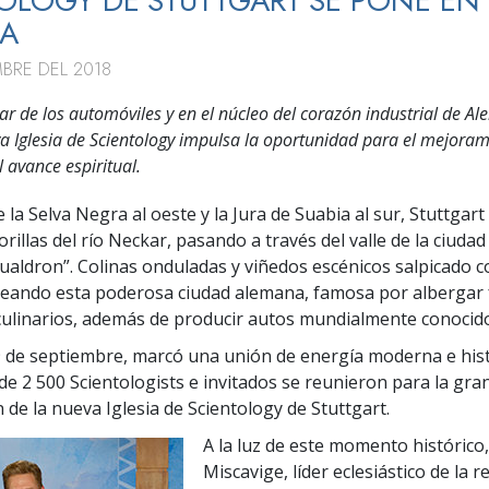
OLOGY DE STUTTGART SE PONE EN
A
MBRE DEL 2018
ar de los automóviles y en el núcleo del corazón industrial de Al
a Iglesia de Scientology impulsa la oportunidad para el mejoram
el avance espiritual.
 la Selva Negra al oeste y la Jura de Suabia al sur, Stuttgart
rillas del río Neckar, pasando a través del valle de la ciuda
aldron”. Colinas onduladas y viñedos escénicos salpicado 
eando esta poderosa ciudad alemana, famosa por albergar f
 culinarios, además de producir autos mundialmente conocid
 de septiembre, marcó una unión de energía moderna e histo
e 2 500 Scientologists e invitados se reunieron para la gra
 de la nueva Iglesia de Scientology de Stuttgart.
A la luz de este momento histórico, 
Miscavige, líder eclesiástico de la r