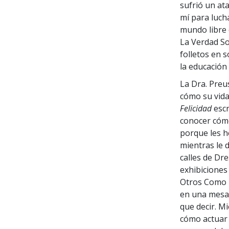
sufrió un at
mí para luch
mundo libre 
La Verdad So
folletos en 
la educación
La Dra. Preu
cómo su vida
Felicidad
escr
conocer cóm
porque les h
mientras le
calles de Dr
exhibiciones 
Otros Como E
en una mesa 
que decir. M
cómo actuar 