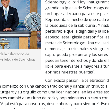
Scientology, dijo: “Hoy, inauguram
grandiosa Iglesia de Scientology d
un hogar adecuado para este pilar 
Representa el hecho de que nada 
la búsqueda de la sabiduría... Y na
perdurable que la dignidad y la libe
aspecto, esta Iglesia personifica l
metas de Scientology: ‘Una civilizac
demencia, sin criminales y sin guer
ide la celebración de
capaz pueda prosperar y los seres
va Iglesia de Scientology
puedan tener derechos y donde el
libre para elevarse a mayores alturas
abrimos nuestras puertas”.
Con exacta pasión, la celebración d
 comenzó con una canción tradicional y danza; un tributo a 
tuttgart y su orgullo como una líder nacional en las artes es
nces cambió a un ritmo de rock y pop mientras un canto c
: “Aquí está para nosotros, desde ahora y para siempre”. Ese 