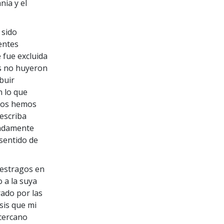
nia y el
 sido
rentes
 fue excluida
s no huyeron
buir
n lo que
 nos hemos
describa
madamente
 sentido de
o estragos en
 a la suya
rado por las
sis que mi
 cercano