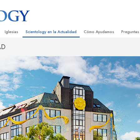
Iglesias
Scientology en la Actualidad
Cómo Ayudamos
Preguntas
AD
Encontrar una Iglesia
Gran Inauguraciones
El Camino a la Felicidad
Antecedent
Libros I
cientology
Iglesias Ideales de Scientology
Eventos de Scientology
Applied Scholastics
Dentro de 
Audioli
gists acerca de
Organizaciones Avanzadas
David Miscavige: Líder Eclesiástico de
Criminon
La Organi
Confere
Scientology
Base en Tierra de Flag
Narconon
Película
ist
Freewinds
La Verdad Sobre las Drogas
Servicio
Llevando Scientology al Mundo
Unidos por los Derechos Hum
de Scientology
Comisión de Ciudadanos por l
ética
Derechos Humanos
Ministros Voluntarios de Scien