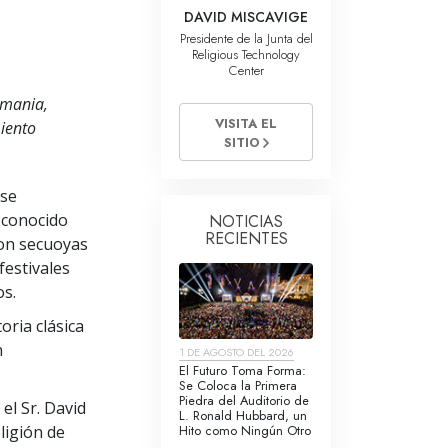
La Comunicación
DAVID MISCAVIGE
Presidente de la Junta del
Religious Technology
Center
emania,
VISITA EL
iento
SITIO
 se
d conocido
NOTICIAS
RECIENTES
con secuoyas
estivales
os.
ria clásica
n
1 DE AGOSTO DEL 2026
El Futuro Toma Forma:
Se Coloca la Primera
Piedra del Auditorio de
el Sr. David
L. Ronald Hubbard, un
Hito como Ningún Otro
eligión de