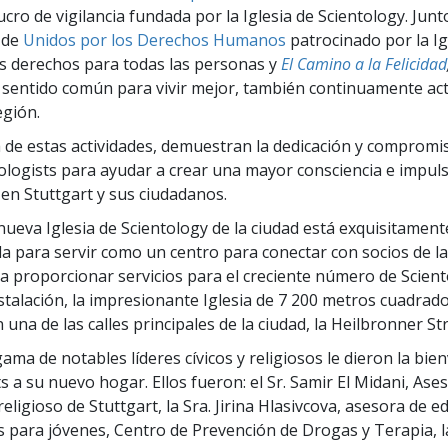
lucro de vigilancia fundada por la Iglesia de Scientology. Junt
 de
Unidos por los Derechos Humanos
patrocinado por la Ig
s derechos para todas las personas y
El Camino a la Felicidad
 sentido común para vivir mejor, también continuamente acti
egión.
a de estas actividades, demuestran la dedicación y compromi
tologists para ayudar a crear una mayor consciencia e impul
en Stuttgart y sus ciudadanos.
 nueva Iglesia de Scientology de la ciudad está exquisitament
 para servir como un centro para conectar con socios de l
a proporcionar servicios para el creciente número de Scient
stalación, la impresionante Iglesia de 7 200 metros cuadrad
una de las calles principales de la ciudad, la Heilbronner St
ma de notables líderes cívicos y religiosos le dieron la bien
s a su nuevo hogar. Ellos fueron: el Sr. Samir El Midani, Ases
eligioso de Stuttgart, la Sra. Jirina Hlasivcova, asesora de e
 para jóvenes, Centro de Prevención de Drogas y Terapia, la