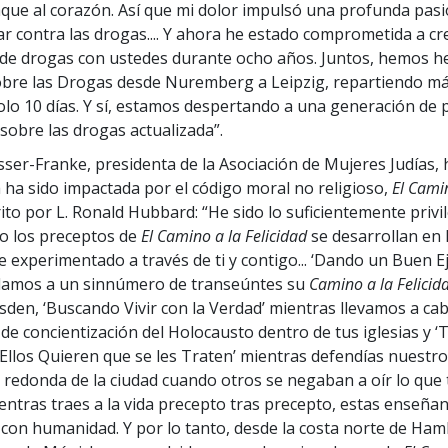
aque al corazón. Así que mi dolor impulsó una profunda pas
ar contra las drogas.... Y ahora he estado comprometida a cr
de drogas con ustedes durante ocho años. Juntos, hemos h
bre las Drogas desde Nuremberg a Leipzig, repartiendo má
solo 10 días. Y sí, estamos despertando a una generación de
 sobre las drogas actualizada”.
sser-Franke, presidenta de la Asociación de Mujeres Judías, 
 ha sido impactada por el código moral no religioso,
El Cami
ito por L. Ronald Hubbard: “He sido lo suficientemente privi
o los preceptos de
El Camino a la Felicidad
se desarrollan en l
e experimentado a través de ti y contigo... ‘Dando un Buen E
 damos a un sinnúmero de transeúntes su
Camino a la Felicid
esden, ‘Buscando Vivir con la Verdad’ mientras llevamos a ca
de concientización del Holocausto dentro de tus iglesias y ‘
llos Quieren que se les Traten’ mientras defendías nuestr
redonda de la ciudad cuando otros se negaban a oír lo que
ientras traes a la vida precepto tras precepto, estas enseña
con humanidad. Y por lo tanto, desde la costa norte de Ham