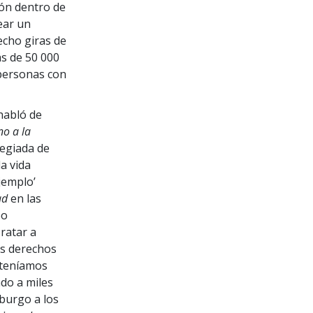
ión dentro de
ear un
echo giras de
s de 50 000
 personas con
habló de
no a la
legiada de
a vida
jemplo’
ad
en las
bo
Tratar a
os derechos
 teníamos
ndo a miles
burgo a los