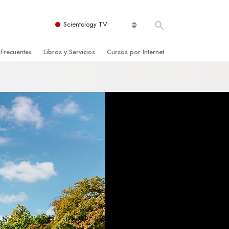
Scientology TV
 Frecuentes
Libros y Servicios
Cursos por Internet
es y principios básicos
niciales
Cómo Resolver los Conflictos
una Iglesia
bros
Las Dinámicas de la Existencia
zación de Scientology
ncias Introductorias
Los Componentes de la Comprensión
s Introductorias
Soluciones para un Entorno Peligroso
s Iniciales
Ayudas para Enfermedades y Lesiones
anos
La Integridad y la Honestidad
os
El Matrimonio
La Escala Tonal Emocional
tology