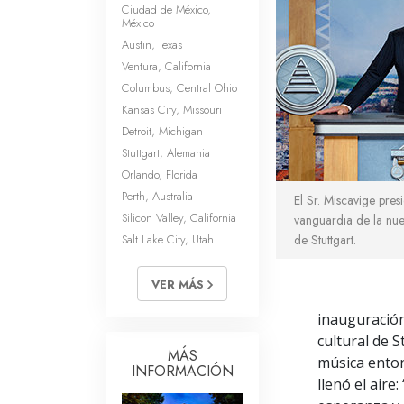
Ciudad de México,
México
Austin, Texas
Ventura, California
Columbus, Central Ohio
Kansas City, Missouri
Detroit, Michigan
Stuttgart, Alemania
Orlando, Florida
Perth, Australia
El Sr. Miscavige pres
Silicon Valley, California
vanguardia de la nue
Salt Lake City, Utah
de Stuttgart.
VER MÁS
inauguración
cultural de S
MÁS
música ento
INFORMACIÓN
llenó el aire