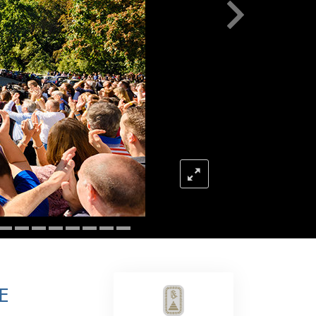
Respuestas a las Drogas
Los Niños
Herramientas para el Entorno Laboral
La Ética y las
Condiciones
La Causa de la Supresión
Investigaciones
Los Fundamentos de la Organización
Los Fundamentos de las Relaciones
Públicas
Objetivos y Metas
E
La Tecnología de Estudio