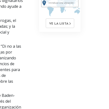
s dignatarios
ando ayude a
rogas, el
VE LA LISTA
das; y la
ial y
 “Di no a las
gas por
ganizando
ncios de
centes para
s de
bre las
e Baden-
és del
organización