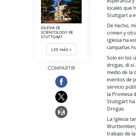
esperanza y 
locales que 
Stuttgart a 
De hecho, mi
IGLESIA DE
SCIENTOLOGY DE
crimen y otr
STUTTGART
Iglesia ha e
campañas hum
LEE MÁS
Solo en los ú
drogas, di sí
COMPARTIR
medio de la d
eventos de p
servicio púb
la Promesa d
Stuttgart ha
Drogas.
La Iglesia t
Wurttemberg 
trabajo de l