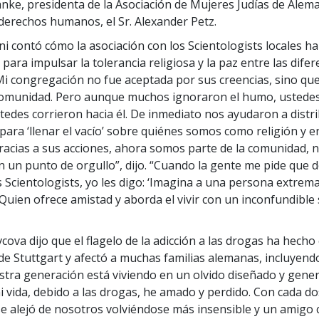
nke, presidenta de la Asociación de Mujeres Judías de Alema
erechos humanos, el Sr. Alexander Petz.
ani contó cómo la asociación con los Scientologists locales ha
ara impulsar la tolerancia religiosa y la paz entre las dife
“Mi congregación no fue aceptada por sus creencias, sino que
comunidad. Pero aunque muchos ignoraron el humo, ustede
stedes corrieron hacia él. De inmediato nos ayudaron a distri
para ‘llenar el vacío’ sobre quiénes somos como religión y e
racias a sus acciones, ahora somos parte de la comunidad,
n un punto de orgullo”, dijo. “Cuando la gente me pide que 
 Scientologists, yo les digo: ‘Imagina a una persona extre
. Quien ofrece amistad y aborda el vivir con un inconfundible
vcova dijo que el flagelo de la adicción a las drogas ha hech
 de Stuttgart y afectó a muchas familias alemanas, incluyendo
stra generación está viviendo en un olvido diseñado y gene
i vida, debido a las drogas, he amado y perdido. Con cada do
 se alejó de nosotros volviéndose más insensible y un amigo