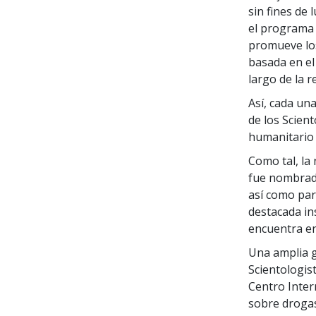
sin fines de 
el programa
promueve lo
basada en el
largo de la r
Así, cada un
de los Scien
humanitario 
Como tal, la
fue nombrada
así como par
destacada in
encuentra en 
Una amplia ga
Scientologist
Centro Interr
sobre drogas