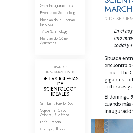
SCIENT
Gran Inauguraciones
MARCH
Eventos de Scientology
9 DE SEPTIE
Noticias de la Libertad
Religiosa
En el hog
TV de Scientology
una nuev
Noticias de Cómo
Ayudamos
social y 
Situada entre
encuentra a o
GRANDES
como “The Cu
INAUGURACIONES
DE LAS IGLESIAS
gigantes rod
DE
culturales y
SCIENTOLOGY
IDEALES
El domingo 9
San Juan, Puerto Rico
cuando más d
Gqeberha, Cabo
inauguración
Oriental, Sudáfrica
París, Francia
Chicago, Illinois