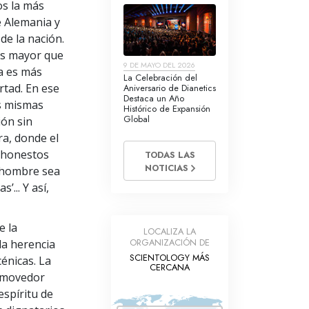
os la más
e Alemania y
de la nación.
es mayor que
9 DE MAYO DEL 2026
da es más
La Celebración del
rtad. En ese
Aniversario de Dianetics
Destaca un Año
as mismas
Histórico de Expansión
Global
ión sin
ra, donde el
 honestos
TODAS LAS
NOTICIAS
 hombre sea
’... Y así,
e la
LOCALIZA LA
ORGANIZACIÓN DE
la herencia
SCIENTOLOGY MÁS
cénicas. La
CERCANA
onmovedor
espíritu de