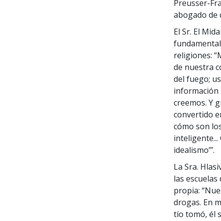
Preusser-Fra
abogado de d
El Sr. El Mid
fundamental p
religiones: 
de nuestra 
del fuego; u
información 
creemos. Y g
convertido e
cómo son los
inteligente..
idealismo’”.
La Sra. Hlasi
las escuelas
propia: “Nue
drogas. En m
tío tomó, él